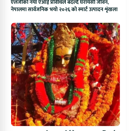
एलजीको नयाँ एआई प्रविधिले बदल्दै घरायसी जीवन,
नेपालमा सार्वजनिक भयो २०२६ को स्मार्ट उत्पादन शृंखला