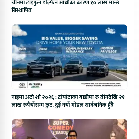
चीनमा टाइफुन डल्फिन आँधीका कारण १० लाख मान्छे
बिस्थापित
नाइमा अटो शो २०२६ : टोयोटाका गाडीमा रु तीनदेखि २१
लाख रुपैयाँसम्म छुट, दुई नयाँ मोडल सार्वजनिक हुँदै