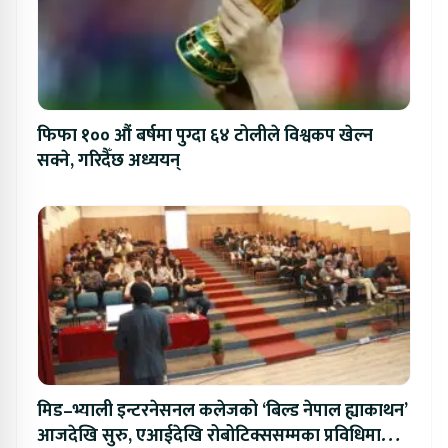
फिफा १०० औं बर्षमा पुग्दा ६४ टोलीले विश्वकप खेल्न
सक्ने, गरिदैँछ अध्ययन्
मिड–भ्याली इन्टरनेसनल कलेजको ‘बिल्ड नेपाल ह्याकाथन’
आजदेखि सुरु, एआईदेखि रोबोटिक्ससम्मका प्रविधिमा