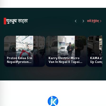
युट्युब सट्स
सबै हेर्नुहोस्
Proton Emas 5 In
Karry Electric Micro
KAMA eV F
Nepal#proton
Van In Nepal II Tapaiko
Up Camp
#protonemas5#protonnepal#evcarnepal
Bazar II Jankari
@ProtonNepal
Kendra