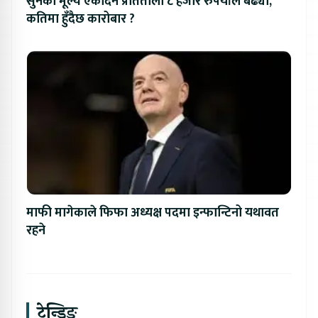
सुनको मूल्य एकैदिन प्रतितोला ८ हजार रुपैयाँले बढ्यो,
कतिमा हुँदैछ कारोबार ?
माफी मागेकाले फिफा अध्यक्ष पदमा इन्फान्टिनो यथावत
रहने
ट्रेन्डिङ