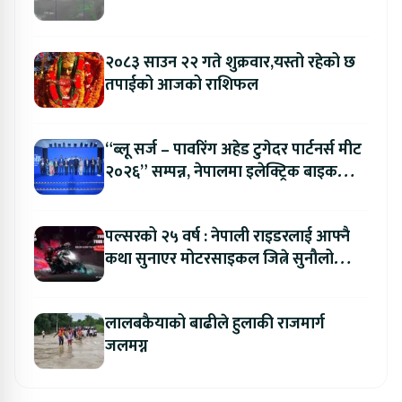
२०८३ साउन २२ गते शुक्रवार,यस्तो रहेको छ
तपाईको आजको राशिफल
“ब्लू सर्ज – पावरिंग अहेड टुगेदर पार्टनर्स मीट
२०२६” सम्पन्न, नेपालमा इलेक्ट्रिक बाइक
ल्याउने यामाहाको घोषणा
पल्सरको २५ वर्ष : नेपाली राइडरलाई आफ्नै
कथा सुनाएर मोटरसाइकल जित्ने सुनौलो
अवसर
लालबकैयाको बाढीले हुलाकी राजमार्ग
जलमग्न