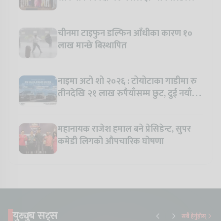
कलेजका विद्यार्थी
चीनमा टाइफुन डल्फिन आँधीका कारण १०
लाख मान्छे बिस्थापित
नाइमा अटो शो २०२६ : टोयोटाका गाडीमा रु
तीनदेखि २१ लाख रुपैयाँसम्म छुट, दुई नयाँ
मोडल सार्वजनिक हुँदै
महानायक राजेश हमाल बने प्रेसिडेन्ट, सुपर
कमेडी लिगको औपचारिक घोषणा
युट्युब सट्स
सबै हेर्नुहोस्