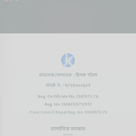
Something New is
Proton Emas 5 In
Karry Elec
Coming to Nepal this
Nepal#proton
Van In Nep
NAIMA Mobility Expo
#protonemas5#protonnepal#evcarn
Bazar II J
2026 !Chery Q is
@ProtonNepal
Kendra
coming to Nepal
संचालक/सम्पादक :
दिपक गौतम
संपर्क नं. :
९८५१००८६०९
Reg. Certificate No. 258/073-74
Reg. No. 130631/071/072
Press Council Nepal Reg. No:
531/2072-73
सामाजिक सञ्जाल