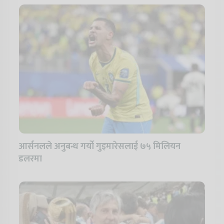
आर्सनलले अनुबन्ध गर्यो गुइमारेसलाई ७५ मिलियन
डलरमा