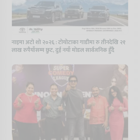
नाइमा अटो शो २०२६ : टोयोटाका गाडीमा रु तीनदेखि २१
लाख रुपैयाँसम्म छुट, दुई नयाँ मोडल सार्वजनिक हुँदै