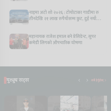
नाइमा अटो शो २०२६ : टोयोटाका गाडीमा रु
तीनदेखि २१ लाख रुपैयाँसम्म छुट, दुई नयाँ
मोडल सार्वजनिक हुँदै
महानायक राजेश हमाल बने प्रेसिडेन्ट, सुपर
कमेडी लिगको औपचारिक घोषणा
युट्युब सट्स
सबै हेर्नुहोस्