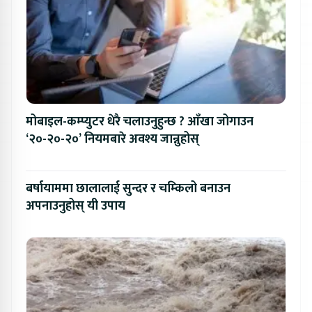
मोबाइल-कम्प्युटर धेरै चलाउनुहुन्छ ? आँखा जोगाउन
‘२०-२०-२०’ नियमबारे अवश्य जान्नुहोस्
बर्षायाममा छालालाई सुन्दर र चम्किलो बनाउन
अपनाउनुहोस् यी उपाय