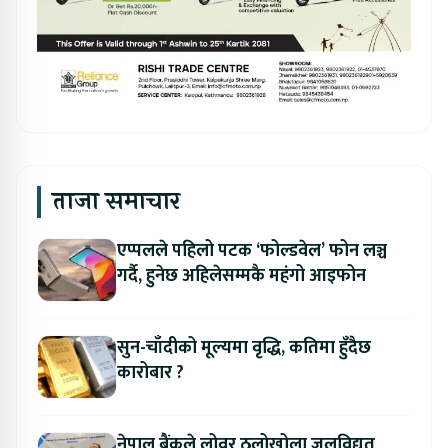
ताजा समाचार
एप्पलले पहिलो पटक ‘फोल्डवेल’ फोन लञ्च
गर्दै, हुनेछ अहिलेसम्मकै महंगो आइफोन
सुन-चाँदीको मूल्यमा वृद्धि, कतिमा हुँदैछ
कारोबार ?
नेपाल बैंकले लोवर ठुलोखोला जलविद्युत