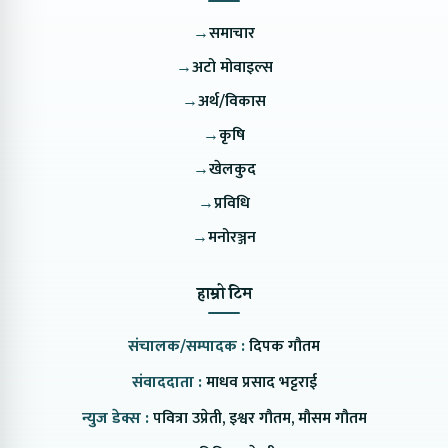
→
समाचार
→
अटो मोवाइल्स
→
अर्थ/विकास
→
कृषि
→
खेलकुद
→
प्रविधि
→
मनोरञ्जन
हाम्रो टिम
संचालक/सम्पादक :
दिपक गौतम
संवाददाता :
माधव प्रसाद भट्टराई
न्युज डेक्स :
पवित्रा उप्रेती, इश्वर गौतम, मौसम गौतम