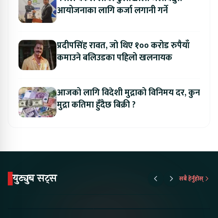
आयोजनाका लागि कर्जा लगानी गर्ने
प्रदीपसिंह रावत, जो थिए १०० करोड रुपैयाँ
कमाउने बलिउडका पहिलो खलनायक
आजको लागि विदेशी मुद्राको विनिमय दर, कुन
मुद्रा कतिमा हुँदैछ बिक्री ?
युट्युब सट्स
सबै हेर्नुहोस्
Proton Emas 5 In
Karry Electric Micro
KAMA eV F
Nepal#proton
Van In Nepal II Tapaiko
Up Camp
#protonemas5#protonnepal#evcarnepal
Bazar II Jankari
@ProtonNepal
Kendra