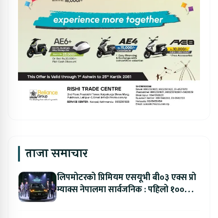
ताजा समाचार
लिपमोटरको प्रिमियम एसयूभी बी०३ एक्स प्रो
म्याक्स नेपालमा सार्वजनिक : पहिलो १००
ग्राहकलाई रु. ४४.९९ लाखको विशेष अफर