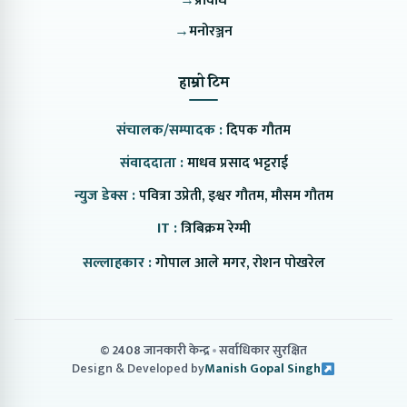
→
प्रविधि
→
मनोरञ्जन
हाम्रो टिम
संचालक/सम्पादक :
दिपक गौतम
संवाददाता :
माधव प्रसाद भट्टराई
न्युज डेक्स :
पवित्रा उप्रेती, इश्वर गौतम, मौसम गौतम
IT :
त्रिबिक्रम रेग्मी
सल्लाहकार :
गोपाल आले मगर, रोशन पोखरेल
© 2408 जानकारी केन्द्र
सर्वाधिकार सुरक्षित
Design & Developed by
Manish Gopal Singh