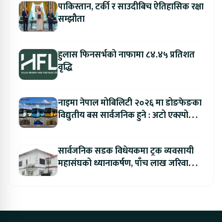
पाकिस्तान, टर्की र साउदीबिच ऐतिहासिक रक्षा
सम्झौता
हुलास फिनसर्भको नाफामा ८४.४५ प्रतिशत
वृद्धि
नाइमा नेपाल मोबिलिटी २०२६ मा डोङफेङका
विद्युतीय बस सार्वजनिक हुने : अटो एक्स्पोमा
बुकिङ गर्दा विशेष छुट
सार्वजनिक सडक विधेयकमा ट्रक व्यवसायी
महासंघको ध्यानाकर्षण, पाँच लाख जरिवाना
संशोधन गर्न माग