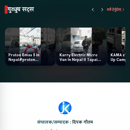
युट्युब सट्स
सबै हेर्नुहोस्
Proton Emas 5 In
Karry Electric Micro
KAMA eV F
Nepal#proton
Van In Nepal II Tapaiko
Up Camp
#protonemas5#protonnepal#evcarnepal
Bazar II Jankari
@ProtonNepal
Kendra
संचालक/सम्पादक :
दिपक गौतम