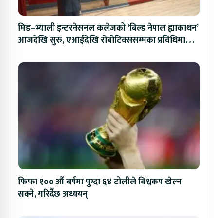
मिड–भ्याली इन्टरनेसनल कलेजको ‘बिल्ड नेपाल ह्याकाथन’
आजदेखि सुरु, एआईदेखि रोबोटिक्ससम्मका प्रविधिमा
प्रतिस्पर्धा
फिफा १०० औं बर्षमा पुग्दा ६४ टोलीले विश्वकप खेल्न
सक्ने, गरिदैँछ अध्ययन्