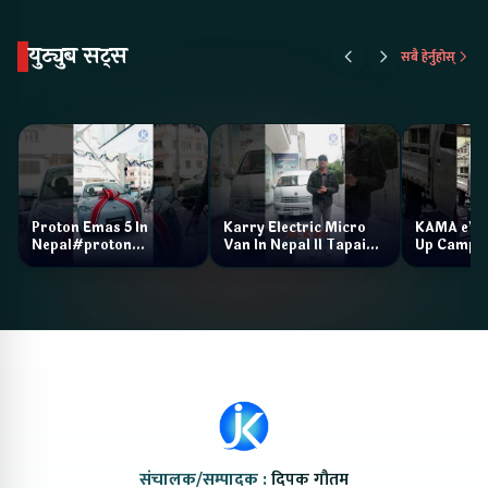
युट्युब सट्स
सबै हेर्नुहोस्
Proton Emas 5 In
Karry Electric Micro
KAMA eV F
Nepal#proton
Van In Nepal II Tapaiko
Up Camp
#protonemas5#protonnepal#evcarnepal
Bazar II Jankari
@ProtonNepal
Kendra
संचालक/सम्पादक :
दिपक गौतम