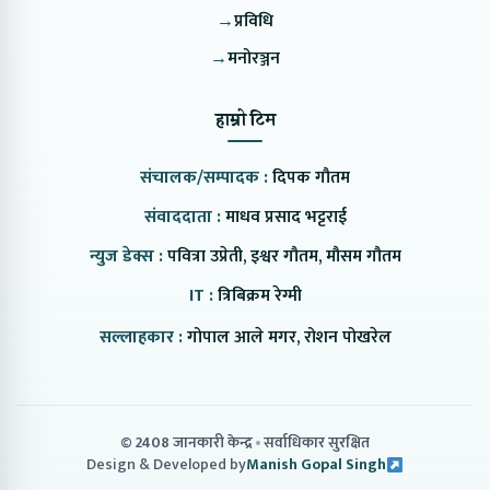
→
प्रविधि
→
मनोरञ्जन
हाम्रो टिम
संचालक/सम्पादक :
दिपक गौतम
संवाददाता :
माधव प्रसाद भट्टराई
न्युज डेक्स :
पवित्रा उप्रेती, इश्वर गौतम, मौसम गौतम
IT :
त्रिबिक्रम रेग्मी
सल्लाहकार :
गोपाल आले मगर, रोशन पोखरेल
© 2408 जानकारी केन्द्र
सर्वाधिकार सुरक्षित
Design & Developed by
Manish Gopal Singh