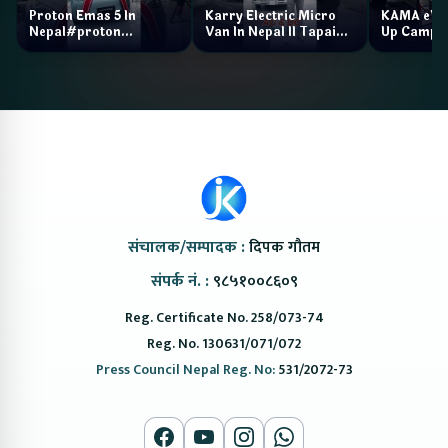
Proton Emas 5 In
Karry Electric Micro
KAMA eV F
Nepal#proton
Van In Nepal II Tapaiko
Up Camp
#protonemas5#protonnepal#evcarnepal
Bazar II Jankari
@ProtonNepal
Kendra
संचालक/सम्पादक :
दिपक गौतम
संपर्क नं. :
९८५१००८६०९
Reg. Certificate No. 258/073-74
Reg. No. 130631/071/072
Press Council Nepal Reg. No:
531/2072-73