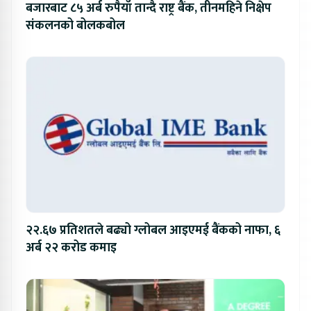
बजारबाट ८५ अर्ब रुपैयाँ तान्दै राष्ट्र बैंक, तीनमहिने निक्षेप
संकलनको बोलकबोल
२२.६७ प्रतिशतले बढ्यो ग्लोबल आइएमई बैंकको नाफा, ६
अर्ब २२ करोड कमाइ