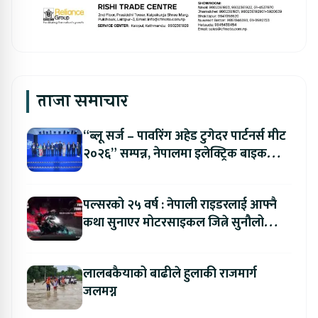
ताजा समाचार
“ब्लू सर्ज – पावरिंग अहेड टुगेदर पार्टनर्स मीट
२०२६” सम्पन्न, नेपालमा इलेक्ट्रिक बाइक
ल्याउने यामाहाको घोषणा
पल्सरको २५ वर्ष : नेपाली राइडरलाई आफ्नै
कथा सुनाएर मोटरसाइकल जित्ने सुनौलो
अवसर
लालबकैयाको बाढीले हुलाकी राजमार्ग
जलमग्न