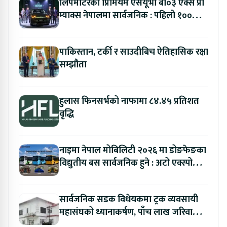
लिपमोटरको प्रिमियम एसयूभी बी०३ एक्स प्रो
म्याक्स नेपालमा सार्वजनिक : पहिलो १००
ग्राहकलाई रु. ४४.९९ लाखको विशेष अफर
पाकिस्तान, टर्की र साउदीबिच ऐतिहासिक रक्षा
सम्झौता
हुलास फिनसर्भको नाफामा ८४.४५ प्रतिशत
वृद्धि
नाइमा नेपाल मोबिलिटी २०२६ मा डोङफेङका
विद्युतीय बस सार्वजनिक हुने : अटो एक्स्पोमा
बुकिङ गर्दा विशेष छुट
सार्वजनिक सडक विधेयकमा ट्रक व्यवसायी
महासंघको ध्यानाकर्षण, पाँच लाख जरिवाना
संशोधन गर्न माग