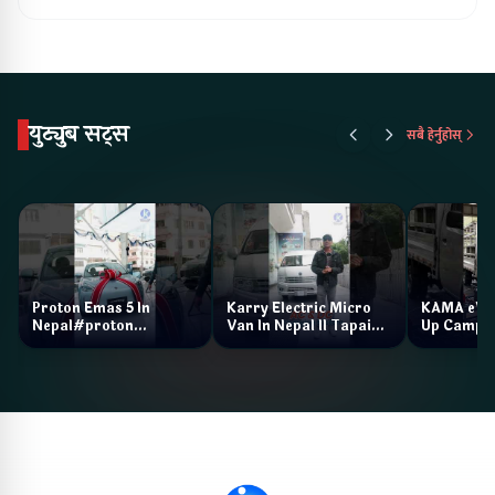
युट्युब सट्स
सबै हेर्नुहोस्
Proton Emas 5 In
Karry Electric Micro
KAMA eV F
Nepal#proton
Van In Nepal II Tapaiko
Up Camp
#protonemas5#protonnepal#evcarnepal
Bazar II Jankari
@ProtonNepal
Kendra