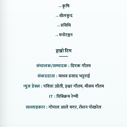
→
कृषि
→
खेलकुद
→
प्रविधि
→
मनोरञ्जन
हाम्रो टिम
संचालक/सम्पादक :
दिपक गौतम
संवाददाता :
माधव प्रसाद भट्टराई
न्युज डेक्स :
पवित्रा उप्रेती, इश्वर गौतम, मौसम गौतम
IT :
त्रिबिक्रम रेग्मी
सल्लाहकार :
गोपाल आले मगर, रोशन पोखरेल