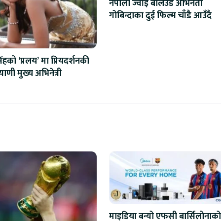
नेपाली ज्वाँइ बलिउड अभिनेता
गोबिन्दाका दुई फिल्म चाँडै आउँदै
हको ‘प्रलय’ मा प्रियदर्शनकी
ाणी मुख्य अभिनेत्री
माइडिया बन्यो एफसी बार्सिलोनाको