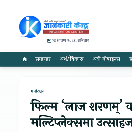
२३ श्रावण २०८३, शनिबार
समाचार
अर्थ/विकास
अटो मोवाइल्स
प
मनोरञ्जन
फिल्म ‘लाज शरणम्’ क
मल्टिप्लेक्समा उत्सा