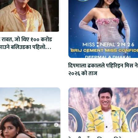
ंह रावत, जो थिए १०० करोड
कमाउने बलिउडका पहिलो
क
दिपमाला ढकालले पहिरिइन मिस न
२०२६ को ताज