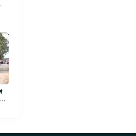
्ब
ार्थ