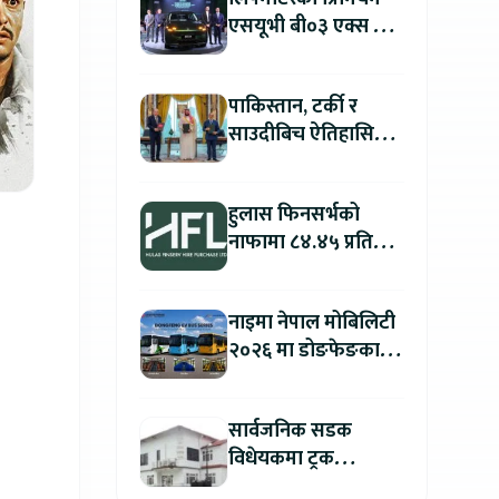
एसयूभी बी०३ एक्स प्रो
म्याक्स नेपालमा
सार्वजनिक : पहिलो १००
पाकिस्तान, टर्की र
ग्राहकलाई रु. ४४.९९
साउदीबिच ऐतिहासिक
लाखको विशेष अफर
रक्षा सम्झौता
हुलास फिनसर्भको
नाफामा ८४.४५ प्रतिशत
वृद्धि
नाइमा नेपाल मोबिलिटी
२०२६ मा डोङफेङका
विद्युतीय बस सार्वजनिक
हुने : अटो एक्स्पोमा
सार्वजनिक सडक
बुकिङ गर्दा विशेष छुट
विधेयकमा ट्रक
व्यवसायी महासंघको