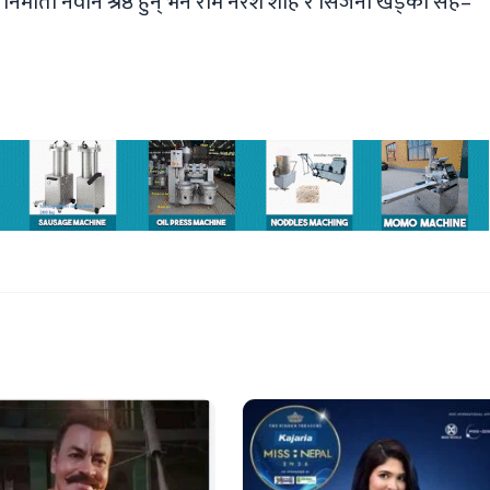
र्माता नवीन श्रेष्ठ हुन् भने राम नरेश शाह र सिर्जना खड्का सह–