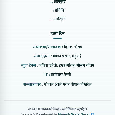
→
खेलकुद
→
प्रविधि
→
मनोरञ्जन
हाम्रो टिम
संचालक/सम्पादक :
दिपक गौतम
संवाददाता :
माधव प्रसाद भट्टराई
न्युज डेक्स :
पवित्रा उप्रेती, इश्वर गौतम, मौसम गौतम
IT :
त्रिबिक्रम रेग्मी
सल्लाहकार :
गोपाल आले मगर, रोशन पोखरेल
© 2408 जानकारी केन्द्र
सर्वाधिकार सुरक्षित
Design & Developed by
Manish Gopal Singh