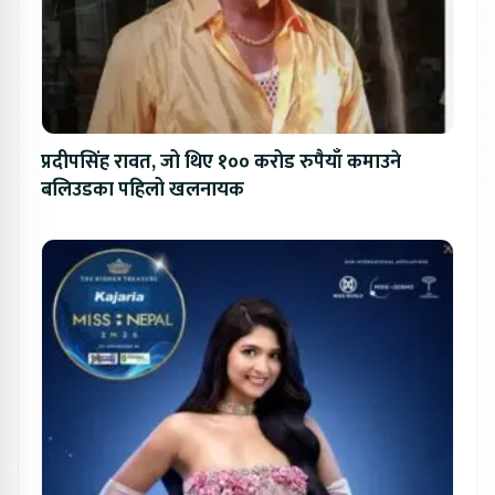
प्रदीपसिंह रावत, जो थिए १०० करोड रुपैयाँ कमाउने
बलिउडका पहिलो खलनायक