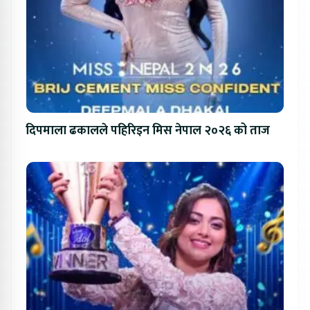
दिपमाला ढकालले पहिरिइन मिस नेपाल २०२६ को ताज