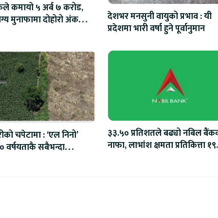
ैंकले कमायो ५ अर्ब ७ करोड,
देशभर मनसुनी वायुको प्रभाव : यी
्य मुनाफामा दोहोरो अंकको
प्रदेशमा भारी वर्षा हुने पूर्वानुमान
३३.५० प्रतिशतले बढ्यो नबिल बैंक
रीको चपेटामा : ‘एल निनो’
नाफा, लाभांश क्षमता प्रतिकित्ता १९
 वर्षयताकै सबैभन्दा
रुपैयाँ
 हुने