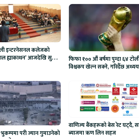
ाली इन्टरनेसनल कलेजको
ेपाल ह्याकाथन’ आजदेखि सुरु,
फिफा १०० औं बर्षमा पुग्दा ६४ टोल
रोबोटिक्ससम्मका प्रविधिमा
विश्वकप खेल्न सक्ने, गरिदैँछ अध्यय
वाणिज्य बैंकहरूको बेस रेट घट्दै, स
ब्याजमा ऋण लिन सहज
भुकम्पमा परी ज्यान गुमाउनेको