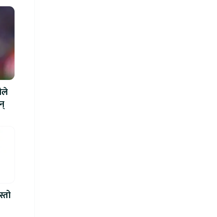
ीले
न्
स्तो