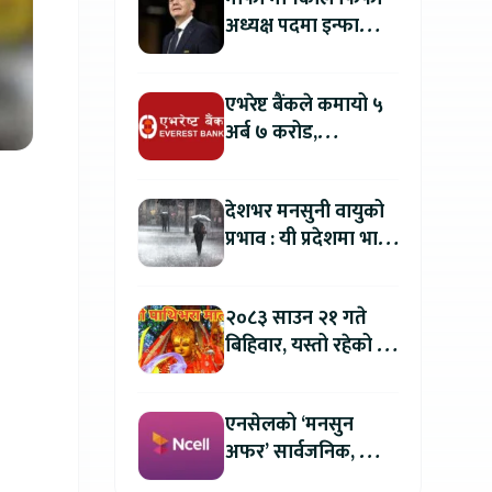
अध्यक्ष पदमा इन्फान्टिनो
यथावत रहने
एभरेष्ट बैंकले कमायो ५
अर्ब ७ करोड,
वितरणयोग्य मुनाफामा
दोहोरो अंकको वृद्धि
देशभर मनसुनी वायुको
प्रभाव : यी प्रदेशमा भारी
वर्षा हुने पूर्वानुमान
२०८३ साउन २१ गते
बिहिवार, यस्तो रहेको छ
तपाईको आजको
राशिफल
एनसेलको ‘मनसुन
अफर’ सार्वजनिक, सिम
र प्याक खरिदमा २०