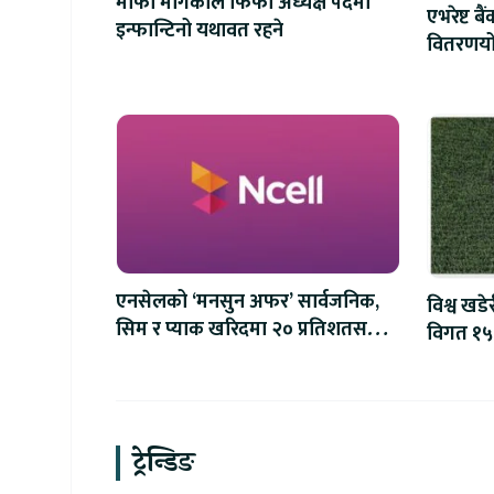
माफी मागेकाले फिफा अध्यक्ष पदमा
एभरेष्ट ब
इन्फान्टिनो यथावत रहने
वितरणयोग
वृद्धि
एनसेलको ‘मनसुन अफर’ सार्वजनिक,
विश्व खडे
सिम र प्याक खरिदमा २० प्रतिशतसम्म
विगत १५०
क्यासब्याक
शक्तिशाली
ट्रेन्डिङ