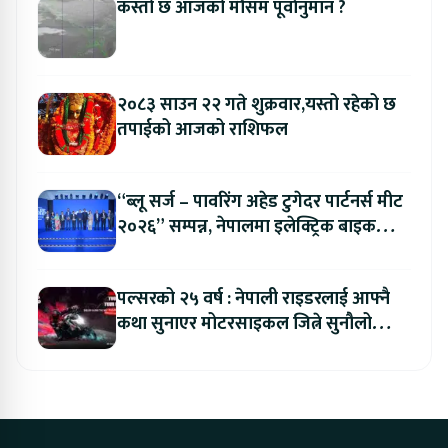
कस्तो छ आजको मौसम पूर्वानुमान ?
२०८३ साउन २२ गते शुक्रवार,यस्तो रहेको छ
तपाईको आजको राशिफल
“ब्लू सर्ज – पावरिंग अहेड टुगेदर पार्टनर्स मीट
२०२६” सम्पन्न, नेपालमा इलेक्ट्रिक बाइक
ल्याउने यामाहाको घोषणा
पल्सरको २५ वर्ष : नेपाली राइडरलाई आफ्नै
कथा सुनाएर मोटरसाइकल जित्ने सुनौलो
अवसर