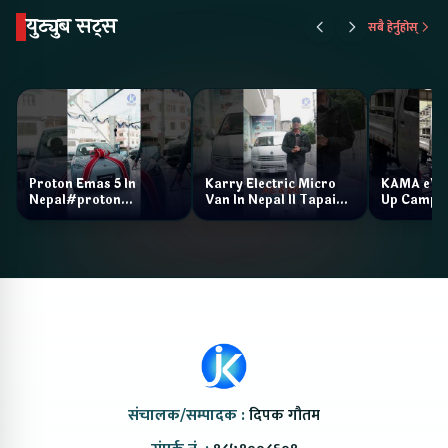
युट्युब सट्स
सबै हेर्नुहोस्
Proton Emas 5 In
Karry Electric Micro
KAMA eV F
Nepal#proton
Van In Nepal II Tapaiko
Up Camp
#protonemas5#protonnepal#evcarnepal
Bazar II Jankari
@ProtonNepal
Kendra
संचालक/सम्पादक :
दिपक गौतम