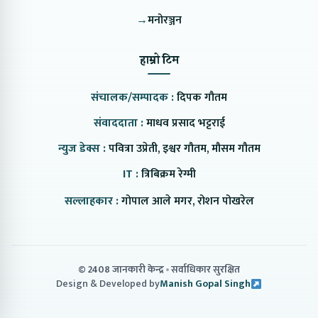
→
मनोरञ्जन
हाम्रो टिम
संचालक/सम्पादक :
दिपक गौतम
संवाददाता :
माधव प्रसाद भट्टराई
न्युज डेक्स :
पवित्रा उप्रेती, इश्वर गौतम, मौसम गौतम
IT :
त्रिबिक्रम रेग्मी
सल्लाहकार :
गोपाल आले मगर, रोशन पोखरेल
© 2408 जानकारी केन्द्र
सर्वाधिकार सुरक्षित
Design & Developed by
Manish Gopal Singh