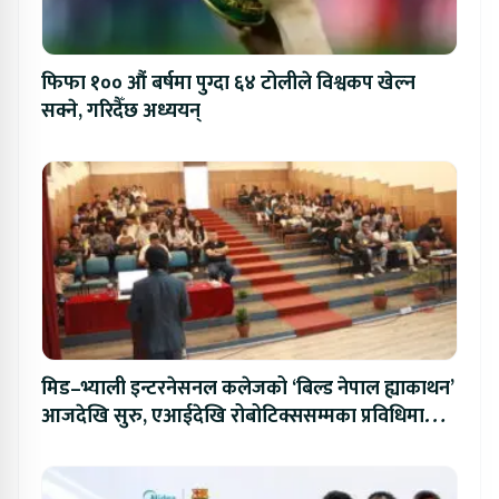
फिफा १०० औं बर्षमा पुग्दा ६४ टोलीले विश्वकप खेल्न
सक्ने, गरिदैँछ अध्ययन्
मिड–भ्याली इन्टरनेसनल कलेजको ‘बिल्ड नेपाल ह्याकाथन’
आजदेखि सुरु, एआईदेखि रोबोटिक्ससम्मका प्रविधिमा
प्रतिस्पर्धा