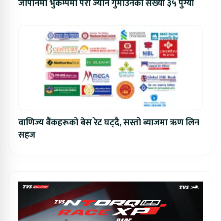
जापानमा भुकम्पमा परी ज्यान गुमाउनेको संख्या ३५ पुग्यो
वाणिज्य बैंकहरूको बेस रेट घट्दै, सस्तो ब्याजमा ऋण लिन
सहज