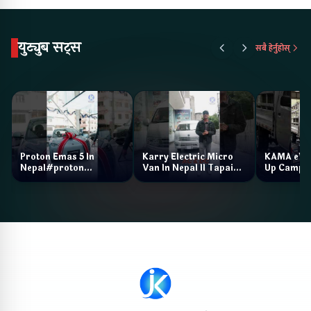
युट्युब सट्स
सबै हेर्नुहोस्
Proton Emas 5 In
Karry Electric Micro
KAMA eV F
Nepal#proton
Van In Nepal II Tapaiko
Up Camp
#protonemas5#protonnepal#evcarnepal
Bazar II Jankari
@ProtonNepal
Kendra