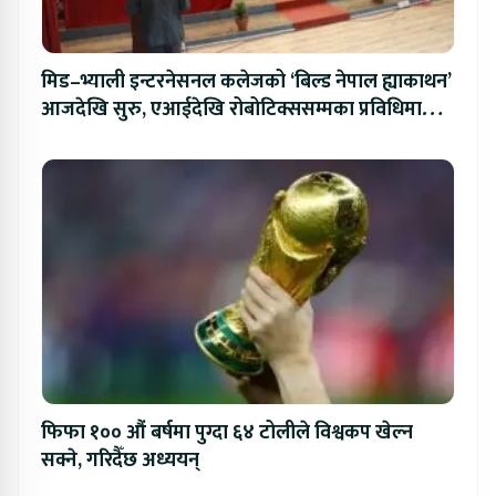
मिड–भ्याली इन्टरनेसनल कलेजको ‘बिल्ड नेपाल ह्याकाथन’
आजदेखि सुरु, एआईदेखि रोबोटिक्ससम्मका प्रविधिमा
प्रतिस्पर्धा
फिफा १०० औं बर्षमा पुग्दा ६४ टोलीले विश्वकप खेल्न
सक्ने, गरिदैँछ अध्ययन्