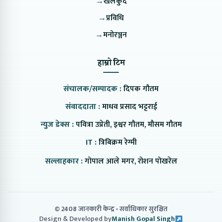
→
खेलकुद
→
प्रविधि
→
मनोरञ्जन
हाम्रो टिम
संचालक/सम्पादक :
दिपक गौतम
संवाददाता :
माधव प्रसाद भट्टराई
न्युज डेक्स :
पवित्रा उप्रेती, इश्वर गौतम, मौसम गौतम
IT :
त्रिबिक्रम रेग्मी
सल्लाहकार :
गोपाल आले मगर, रोशन पोखरेल
© 2408 जानकारी केन्द्र
सर्वाधिकार सुरक्षित
Design & Developed by
Manish Gopal Singh