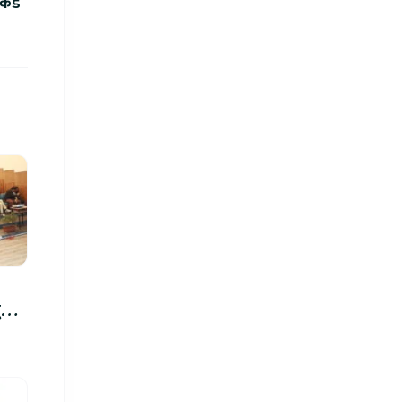
कर्ड
रु,
िमा