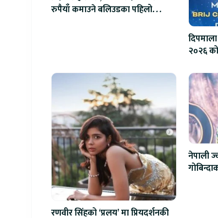
रुपैयाँ कमाउने बलिउडका पहिलो
खलनायक
दिपमाला
२०२६ को
नेपाली ज
गोबिन्दाक
रणवीर सिंहको ‘प्रलय’ मा प्रियदर्शनकी