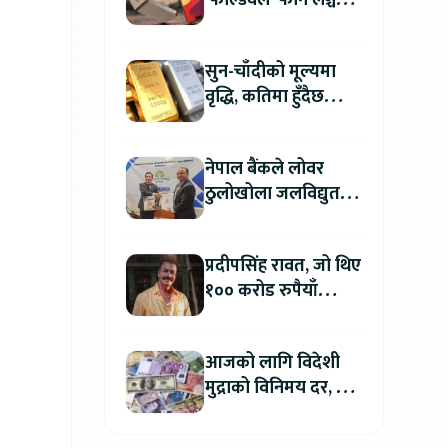
‘फोल्डवेल’ फोन लञ्च
गर्दै, हुनेछ अहिलेसम्मकै
महंगो आइफोन
सुन-चाँदीको मूल्यमा
वृद्धि, कतिमा हुँदैछ
कारोबार ?
नेपाल बैंकले लोवर
ठुलोखोला जलविद्युत
आयोजनाका लागि कर्जा
लगानी गर्ने
प्रदीपसिंह रावत, जो थिए
१०० करोड रुपैयाँ
कमाउने बलिउडका
पहिलो खलनायक
आजको लागि विदेशी
मुद्राको विनिमय दर, कुन
मुद्रा कतिमा हुँदैछ बिक्री
?