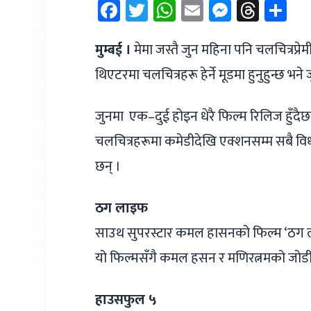
Facebook
Twitter
WhatsApp
Email
Messen
Thre
Sh
मुम्बई ।
मेमा जस्तै जुन महिना पनि चलचित्रप्रे
थिएटरमा चलचित्रहरू हेर्ने मूडमा हुनुहुन्छ भने
जुनमा एक–दुई होइन धेरै फिल्म रिलिज हुँदैछन
चलचित्रहरूमा कमेडीदेखि एक्शनसम्म सबै वि
छन् ।
ठग लाइफ
साउथ सुपरस्टार कमल हासनको फिल्म ‘ठग लाइ
यो फिल्मसँगै कमल हसन र मणिरत्नमको जोडी २
हाउसफुल ५