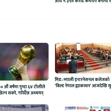
अघि नै ३५० करोड कमाएर बनायो रे
मिड–भ्याली इन्टरनेसनल कलेजको
‘बिल्ड नेपाल ह्याकाथन’ आजदेखि सु
 औं बर्षमा पुग्दा ६४ टोलीले
एआईदेखि रोबोटिक्ससम्मका प्रविध
ेल्न सक्ने, गरिदैँछ अध्ययन्
प्रतिस्पर्धा