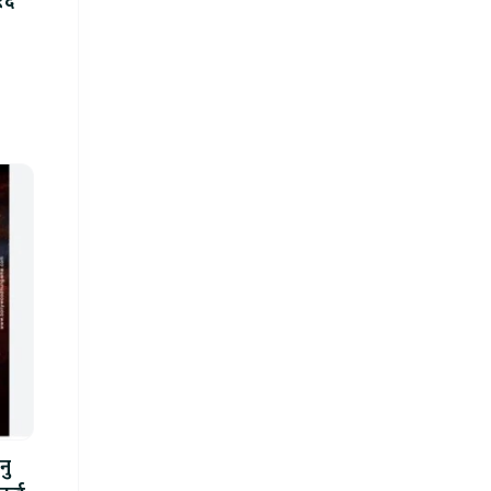
१६’
नु