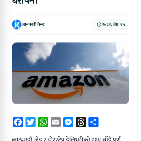
धरापमा
जानकारी केन्द्र
२०८२, जेष्ठ, २५
Facebook
Twitter
WhatsApp
Email
Messenger
Threads
Share
काठमाडौं, जेड र डोरस्टेप डेलिभरीको दृश्य चाँडै पूर्ण