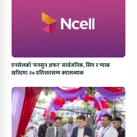
एनसेलको ‘मनसुन अफर’ सार्वजनिक, सिम र प्याक
खरिदमा २० प्रतिशतसम्म क्यासब्याक