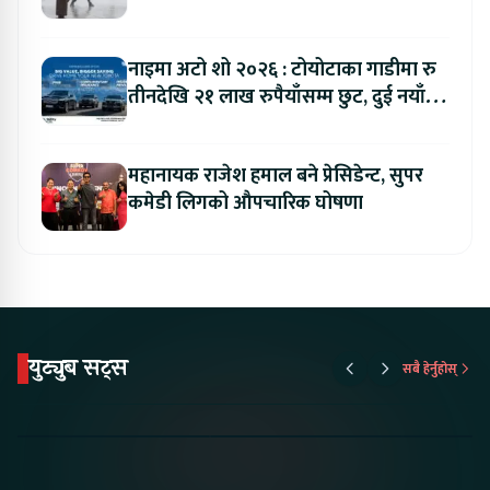
नाइमा अटो शो २०२६ : टोयोटाका गाडीमा रु
तीनदेखि २१ लाख रुपैयाँसम्म छुट, दुई नयाँ
मोडल सार्वजनिक हुँदै
महानायक राजेश हमाल बने प्रेसिडेन्ट, सुपर
कमेडी लिगको औपचारिक घोषणा
युट्युब सट्स
सबै हेर्नुहोस्
Something New is
Proton Emas 5 In
Karry Elec
Coming to Nepal this
Nepal#proton
Van In Nep
NAIMA Mobility Expo
#protonemas5#protonnepal#evcarn
Bazar II J
2026 !Chery Q is
@ProtonNepal
Kendra
coming to Nepal