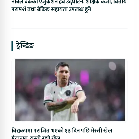
नबिल बैंकको एजुकेशन हब उद्घाटन, शैक्षिक कर्जा, वित्तीय
परामर्श तथा बैंकिङ सहायता उपलब्ध हुने
ट्रेन्डिङ
विश्वकपमा पराजित भएको १३ दिन पछि मेस्सी खेल
मैदानमा, यस्तो रह्यो खेल