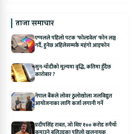
ताजा समाचार
एप्पलले पहिलो पटक ‘फोल्डवेल’ फोन लञ्च
गर्दै, हुनेछ अहिलेसम्मकै महंगो आइफोन
सुन-चाँदीको मूल्यमा वृद्धि, कतिमा हुँदैछ
कारोबार ?
नेपाल बैंकले लोवर ठुलोखोला जलविद्युत
आयोजनाका लागि कर्जा लगानी गर्ने
प्रदीपसिंह रावत, जो थिए १०० करोड रुपैयाँ
कमाउने बलिउडका पहिलो खलनायक