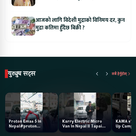
आजको लागि विदेशी मुद्राको विनिमय दर, कुन
मुद्रा कतिमा हुँदैछ बिक्री ?
युट्युब सट्स
सबै हेर्नुहोस्
Proton Emas 5 In
Karry Electric Micro
KAMA eV F
Nepal#proton
Van In Nepal II Tapaiko
Up Camp
#protonemas5#protonnepal#evcarnepal
Bazar II Jankari
@ProtonNepal
Kendra