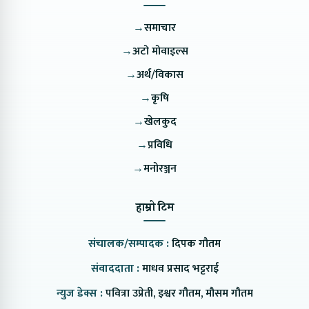
→
समाचार
→
अटो मोवाइल्स
→
अर्थ/विकास
→
कृषि
→
खेलकुद
→
प्रविधि
→
मनोरञ्जन
हाम्रो टिम
संचालक/सम्पादक :
दिपक गौतम
संवाददाता :
माधव प्रसाद भट्टराई
न्युज डेक्स :
पवित्रा उप्रेती, इश्वर गौतम, मौसम गौतम