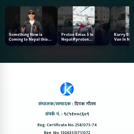
Something New is
Proton Emas 5 In
Karry Elec
Coming to Nepal this
Nepal#proton
Van In Nep
NAIMA Mobility Expo
#protonemas5#protonnepal#evcarn
Bazar II J
2026 !Chery Q is
@ProtonNepal
Kendra
coming to Nepal
संचालक/सम्पादक :
दिपक गौतम
संपर्क नं. :
९८५१००८६०९
Reg. Certificate No. 258/073-74
Reg. No. 130631/071/072