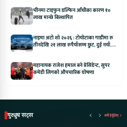
चीनमा टाइफुन डल्फिन आँधीका कारण १०
लाख मान्छे बिस्थापित
नाइमा अटो शो २०२६ : टोयोटाका गाडीमा रु
तीनदेखि २१ लाख रुपैयाँसम्म छुट, दुई नयाँ
मोडल सार्वजनिक हुँदै
महानायक राजेश हमाल बने प्रेसिडेन्ट, सुपर
कमेडी लिगको औपचारिक घोषणा
युट्युब सट्स
सबै हेर्नुहोस्