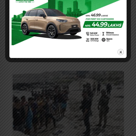
माफी मागेकाले फिफा अध्यक्ष पदमा इन्फान्टिनो यथावत
रहने