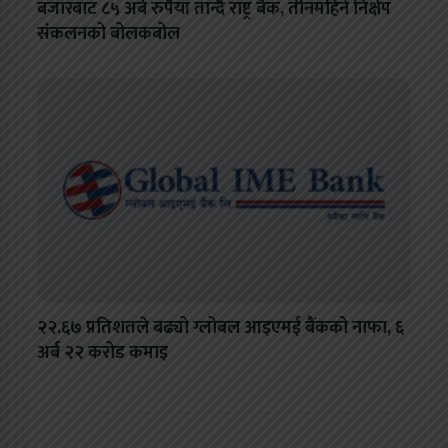
बजारबाट ८५ अर्ब रुपैयाँ तान्दै राष्ट्र बैंक, तीनमहिने निक्षेप
संकलनको बोलकबोल
२२.६७ प्रतिशतले बढ्यो ग्लोबल आइएमई बैंकको नाफा, ६
अर्ब २२ करोड कमाइ