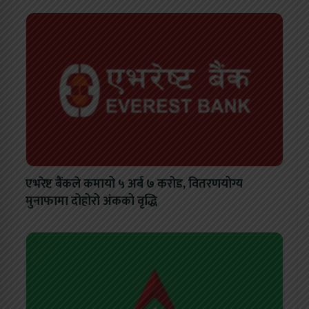
एभरेष्ट बैंकले कमायो ५ अर्ब ७ करोड, वितरणयोग्य
मुनाफामा दोहोरो अंकको वृद्धि