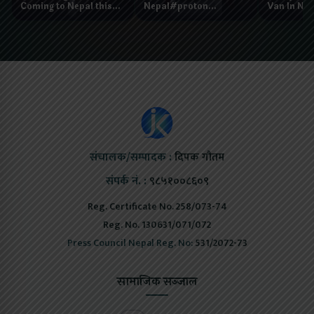
Coming to Nepal this
Nepal#proton
Van In Nep
NAIMA Mobility Expo
#protonemas5#protonnepal#evcarn
Bazar II J
2026 !Chery Q is
@ProtonNepal
Kendra
coming to Nepal
संचालक/सम्पादक :
दिपक गौतम
संपर्क नं. :
९८५१००८६०९
Reg. Certificate No. 258/073-74
Reg. No. 130631/071/072
Press Council Nepal Reg. No:
531/2072-73
सामाजिक सञ्जाल