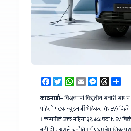
Facebook
Twitter
WhatsApp
Email
Messen
Thre
Sh
काठमाडौं–
विश्वव्यापी विद्युतीय सवारी साध
पहिलो पटक न्यू इनर्जी भेहिकल (NEV) बिक्र
। कम्पनीले उक्त महिना ३१,४८८वटा NEV बिक्र
बढी हो र यसले चुनौतिपूर्ण प्रथम त्रैमासिक प