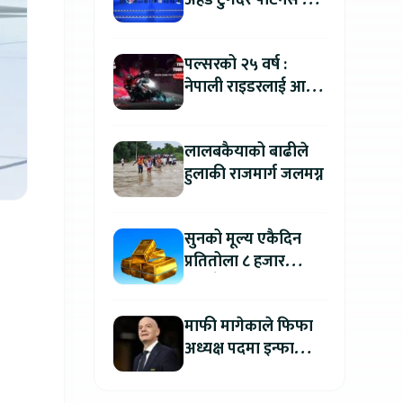
अहेड टुगेदर पार्टनर्स मीट
२०२६” सम्पन्न, नेपालमा
इलेक्ट्रिक बाइक ल्याउने
पल्सरको २५ वर्ष :
यामाहाको घोषणा
नेपाली राइडरलाई आफ्नै
कथा सुनाएर
मोटरसाइकल जित्ने
लालबकैयाको बाढीले
सुनौलो अवसर
हुलाकी राजमार्ग जलमग्न
सुनको मूल्य एकैदिन
प्रतितोला ८ हजार
रुपैयाँले बढ्यो, कतिमा
हुँदैछ कारोबार ?
माफी मागेकाले फिफा
अध्यक्ष पदमा इन्फान्टिनो
यथावत रहने