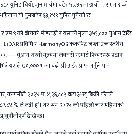
,४८३ युनिट थियो, जुन मार्चमा घटेर ५,२३६ मा झर्यो। तर एम ९ को
्रिलमा यो पुनःबढेर १३,१४९ युनिट पुगेको छ।
 ७ र एम ९ को बीचको मोडलहो र यसको मूल्य ३५९,८०० युआन देखि
 LiDAR प्रविधि र HarmonyOS ककपिट जस्ता उच्चस्तरीय
०,००० युआन सस्तो मूल्यमा लक्जरी रस्मार्ट फिचरहरू प्रदान
 यसले ७०,००० भन्दा बढी प्री-अर्डर प्राप्त गर्नुले पनि
र, कम्पनीले २०२४ मा ४,२६,८८५ वटा ल्भ्ख् बिक्री गरेको
१८२.८४ % ले बढी हो। तर सन् २०२५ को पहिलो चार महिनाको
्नु चुनौतीपूर्ण देखिन्छ।