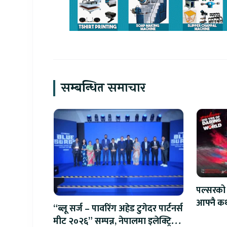
सम्बन्धित समाचार
पल्सरको 
आफ्नै कथ
“ब्लू सर्ज – पावरिंग अहेड टुगेदर पार्टनर्स
सुनौलो 
मीट २०२६” सम्पन्न, नेपालमा इलेक्ट्रिक