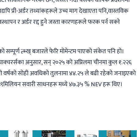
ाटा सार्वजनिक गरेको छैन, जसले गर्दा यसको वार्षिक प्रदर्शनमा
। यद्यपि प्री-अर्डर तथ्यांकहरूले उच्च माग देखाएता पनि,वास्तविक
स्थापन र अर्डर रद्द हुने जस्ता कारणहरूले फरक पर्न सक्ने
 सम्पूर्ण ल्भ्ख् बजारले फेरि मोमेन्टम पाएको संकेत पनि हो।
क्चरर्सका अनुसार, सन् २०२५ को अप्रिलमा चीनमा कुल १.२२६
ो वर्षको सोही अवधिको तुलनामा ४४.२५ ले बढी रहेको जनाइएको
.५९मिलियन सवारी साधनहरू मध्ये ४७.३५ % NEV हरू थिए।