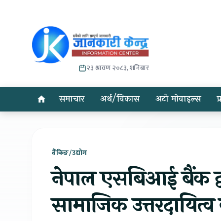
२३ श्रावण २०८३, शनिबार
समाचार
अर्थ/विकास
अटो मोवाइल्स
प
बैंकिङ/उद्योग
नेपाल एसबिआई बैंक द
सामाजिक उत्तरदायित्व क