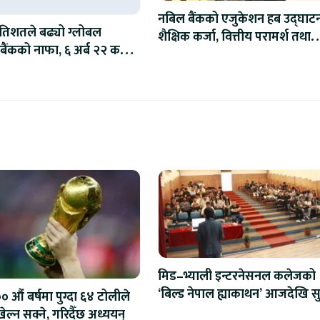
नबिल बैंकको एजुकेशन हब उद्घाट
रतिशतले बढ्यो ग्लोबल
शैक्षिक कर्जा, वित्तीय परामर्श तथा
ैंकको नाफा, ६ अर्ब २२ करोड
बैंकिङ सहायता उपलब्ध हुने
मिड–भ्याली इन्टरनेसनल कलेजको
‘बिल्ड नेपाल ह्याकाथन’ आजदेखि सु
 औं बर्षमा पुग्दा ६४ टोलीले
एआईदेखि रोबोटिक्ससम्मका प्रविध
ेल्न सक्ने, गरिदैँछ अध्ययन्