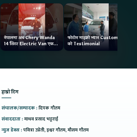
नेपालमा अब Chery Wanda
फोटोन माइक्रो भ्यान Customer
ने
14 सिटर Electric Van एक
को Testimonial
Wa
Charge मा दिन्छ 300KM
भ्य
Range
हाम्रो टिम
संचालक/सम्पादक :
दिपक गौतम
संवाददाता :
माधव प्रसाद भट्टराई
न्युज डेक्स :
पवित्रा उप्रेती, इश्वर गौतम, मौसम गौतम