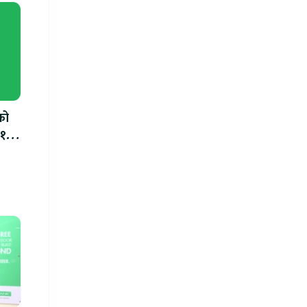
को
.१०