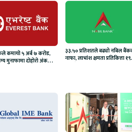
३३.५० प्रतिशतले बढ्यो नबिल बैंक
ैंकले कमायो ५ अर्ब ७ करोड,
नाफा, लाभांश क्षमता प्रतिकित्ता १९
्य मुनाफामा दोहोरो अंकको
रुपैयाँ