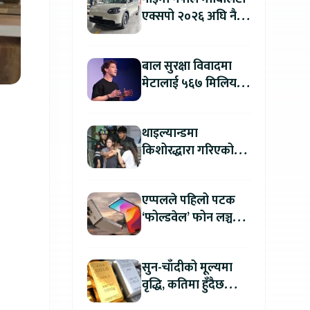
एक्सपो २०२६ अघि नै
काठमाडौंमा देखियो चेरी
क्यु
बाल सुरक्षा विवादमा
मेटालाई ५६७ मिलियन
डलरको जरिवाना
थाइल्यान्डमा
किशोरद्धारा गरिएको
अन्धाधुन्ध गोली प्रहारमा
७ जनाको मृत्यु
एप्पलले पहिलो पटक
‘फोल्डवेल’ फोन लञ्च
गर्दै, हुनेछ अहिलेसम्मकै
महंगो आइफोन
सुन-चाँदीको मूल्यमा
वृद्धि, कतिमा हुँदैछ
कारोबार ?