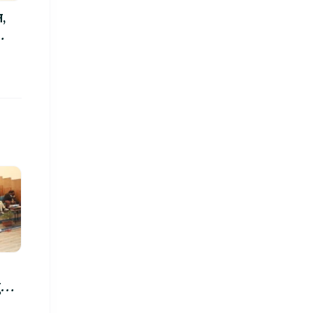
न,
रु,
िमा