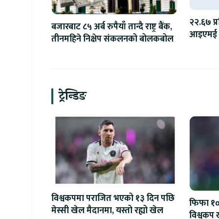
२२.६७ प्
बजारबाट ८५ अर्ब रुपैयाँ तान्दै राष्ट्र बैंक,
आइएमई ब
तीनमहिने निक्षेप संकलनको बोलकबोल
कमाइ
ट्रेन्डिङ
विश्वकपमा पराजित भएको १३ दिन पछि
फिफा १००
मेस्सी खेल मैदानमा, यस्तो रह्यो खेल
विश्वकप ख