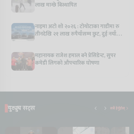
लाख मान्छे बिस्थापित
नाइमा अटो शो २०२६ : टोयोटाका गाडीमा रु
तीनदेखि २१ लाख रुपैयाँसम्म छुट, दुई नयाँ
मोडल सार्वजनिक हुँदै
महानायक राजेश हमाल बने प्रेसिडेन्ट, सुपर
कमेडी लिगको औपचारिक घोषणा
युट्युब सट्स
सबै हेर्नुहोस्