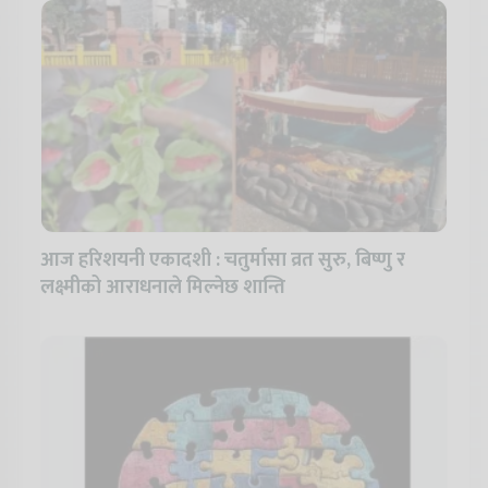
आज हरिशयनी एकादशी : चतुर्मासा व्रत सुरु, बिष्णु र
लक्ष्मीको आराधनाले मिल्नेछ शान्ति