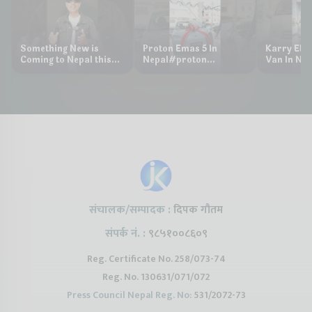
Something New is
Proton Emas 5 In
Karry Elec
Coming to Nepal this
Nepal#proton
Van In Nep
NAIMA Mobility Expo
#protonemas5#protonnepal#evcarn
Bazar II J
2026 !Chery Q is
@ProtonNepal
Kendra
coming to Nepal
संचालक/सम्पादक :
दिपक गौतम
संपर्क नं. :
९८५१००८६०९
Reg. Certificate No. 258/073-74
Reg. No. 130631/071/072
Press Council Nepal Reg. No:
531/2072-73