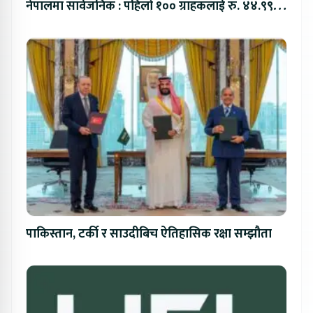
नेपालमा सार्वजनिक : पहिलो १०० ग्राहकलाई रु. ४४.९९
लाखको विशेष अफर
पाकिस्तान, टर्की र साउदीबिच ऐतिहासिक रक्षा सम्झौता