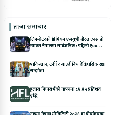
ताजा समाचार
लिपमोटरको प्रिमियम एसयूभी बी०३ एक्स प्रो
म्याक्स नेपालमा सार्वजनिक : पहिलो १००
ग्राहकलाई रु. ४४.९९ लाखको विशेष अफर
पाकिस्तान, टर्की र साउदीबिच ऐतिहासिक रक्षा
सम्झौता
हुलास फिनसर्भको नाफामा ८४.४५ प्रतिशत
वृद्धि
नाइमा नेपाल मोबिलिटी २०२६ मा डोङफेङका