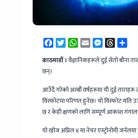
Facebook
Twitter
WhatsApp
Email
Messen
Thre
Sh
काठमाडौं ।
वैज्ञानिकहरूले दुई सेतो बौना तार
छन्।
आउँदै गरेको अरबौं वर्षहरूमा यी दुई ताराहर
विस्फोटमा परिणत हुनेछ। यो विस्फोट यति उज्य
छ र केही क्षणको लागि सम्पूर्ण आकाश गंगाल
यो खोज अप्रिल ४ मा नेचर एस्ट्रोनोमी जर्नलम