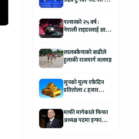
अहेड टुगेदर पार्टनर्स मीट
२०२६” सम्पन्न, नेपालमा
इलेक्ट्रिक बाइक ल्याउने
पल्सरको २५ वर्ष :
यामाहाको घोषणा
नेपाली राइडरलाई आफ्नै
कथा सुनाएर
मोटरसाइकल जित्ने
लालबकैयाको बाढीले
सुनौलो अवसर
हुलाकी राजमार्ग जलमग्न
सुनको मूल्य एकैदिन
प्रतितोला ८ हजार
रुपैयाँले बढ्यो, कतिमा
हुँदैछ कारोबार ?
माफी मागेकाले फिफा
अध्यक्ष पदमा इन्फान्टिनो
यथावत रहने