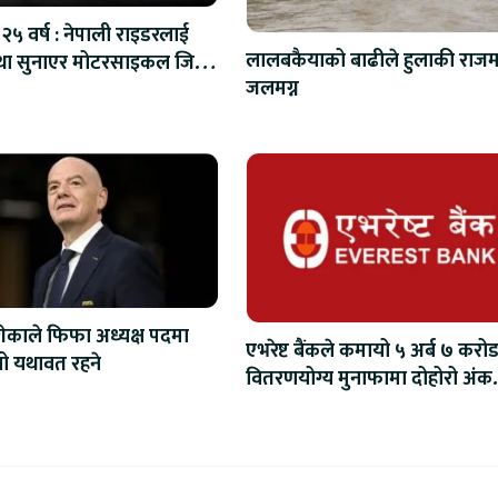
२५ वर्ष : नेपाली राइडरलाई
लालबकैयाको बाढीले हुलाकी राजमा
ा सुनाएर मोटरसाइकल जित्ने
जलमग्न
अवसर
ेकाले फिफा अध्यक्ष पदमा
एभरेष्ट बैंकले कमायो ५ अर्ब ७ करोड
िनो यथावत रहने
वितरणयोग्य मुनाफामा दोहोरो अंक
वृद्धि