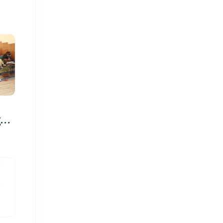
रु,
िमा