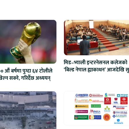
मिड–भ्याली इन्टरनेसनल कलेजको
‘बिल्ड नेपाल ह्याकाथन’ आजदेखि सु
 औं बर्षमा पुग्दा ६४ टोलीले
एआईदेखि रोबोटिक्ससम्मका प्रविध
ेल्न सक्ने, गरिदैँछ अध्ययन्
प्रतिस्पर्धा