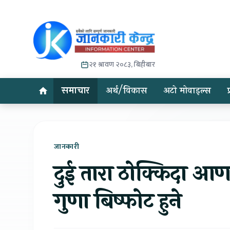
२१ श्रावण २०८३, बिहीबार
समाचार
अर्थ/विकास
अटो मोवाइल्स
जानकारी
दुई तारा ठोक्किदा आण
गुणा बिष्फोट हुने