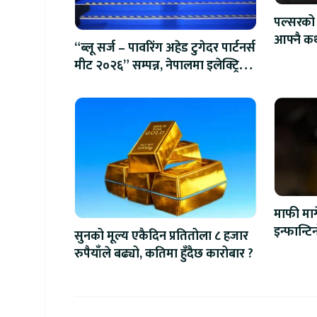
पल्सरको 
आफ्नै कथ
“ब्लू सर्ज – पावरिंग अहेड टुगेदर पार्टनर्स
सुनौलो 
मीट २०२६” सम्पन्न, नेपालमा इलेक्ट्रिक
बाइक ल्याउने यामाहाको घोषणा
माफी माग
इन्फान्ट
सुनको मूल्य एकैदिन प्रतितोला ८ हजार
रुपैयाँले बढ्यो, कतिमा हुँदैछ कारोबार ?