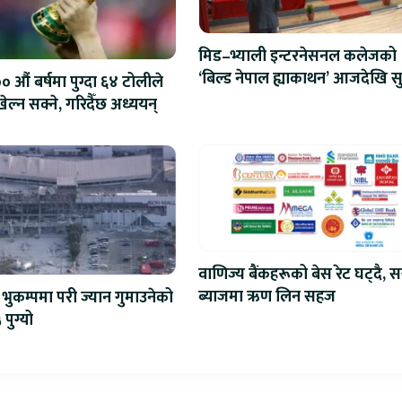
मिड–भ्याली इन्टरनेसनल कलेजको
‘बिल्ड नेपाल ह्याकाथन’ आजदेखि सु
 औं बर्षमा पुग्दा ६४ टोलीले
एआईदेखि रोबोटिक्ससम्मका प्रविध
ेल्न सक्ने, गरिदैँछ अध्ययन्
प्रतिस्पर्धा
वाणिज्य बैंकहरूको बेस रेट घट्दै, स
ब्याजमा ऋण लिन सहज
भुकम्पमा परी ज्यान गुमाउनेको
 पुग्यो