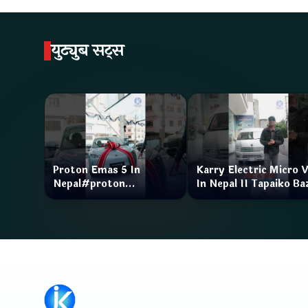
युट्युब सट्स
Proton Emas 5 In
Karry Electric Micro 
Nepal#proton
In Nepal II Tapaiko Ba
#protonemas5#protonnepal#evcarnepal
II Jankari Kendra
@ProtonNepal