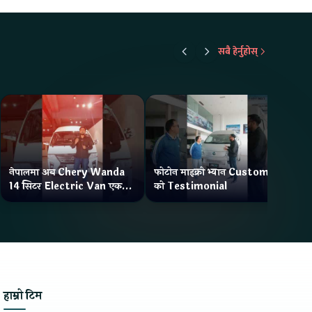
सबै हेर्नुहोस्
नेपालमा अब Chery Wanda
फोटोन माइक्रो भ्यान Customer
ने
14 सिटर Electric Van एक
को Testimonial
Wa
Charge मा दिन्छ 300KM
भ्य
Range
हाम्रो टिम