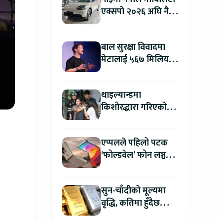
एक्सपो २०२६ अघि नै
काठमाडौंमा देखियो चेरी
क्यु
बाल सुरक्षा विवादमा
मेटालाई ५६७ मिलियन
डलरको जरिवाना
थाइल्यान्डमा
किशोरद्धारा गरिएको
अन्धाधुन्ध गोली प्रहारमा
७ जनाको मृत्यु
एप्पलले पहिलो पटक
‘फोल्डवेल’ फोन लञ्च
गर्दै, हुनेछ अहिलेसम्मकै
महंगो आइफोन
सुन-चाँदीको मूल्यमा
वृद्धि, कतिमा हुँदैछ
कारोबार ?