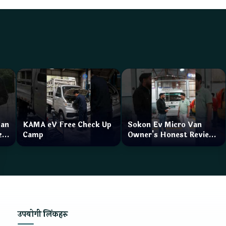
Van
KAMA eV Free Check Up
Sokon Ev Micro Van
zar
Camp
Owner's Honest Review
How is the service?
उपयोगी लिंकहरु