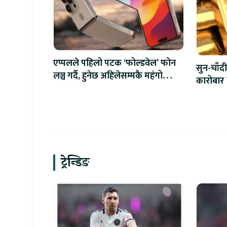
एप्पलले पहिलो पटक ‘फोल्डवेल’ फोन
सुन-चाँदी
लञ्च गर्दै, हुनेछ अहिलेसम्मकै महंगो
कारोबार 
आइफोन
ट्रेन्डिङ