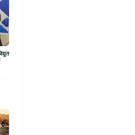
द्युत
े