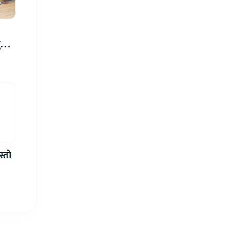
रु,
िमा
स्तो