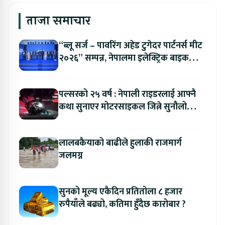
ताजा समाचार
“ब्लू सर्ज – पावरिंग अहेड टुगेदर पार्टनर्स मीट
२०२६” सम्पन्न, नेपालमा इलेक्ट्रिक बाइक
ल्याउने यामाहाको घोषणा
पल्सरको २५ वर्ष : नेपाली राइडरलाई आफ्नै
कथा सुनाएर मोटरसाइकल जित्ने सुनौलो
अवसर
लालबकैयाको बाढीले हुलाकी राजमार्ग
जलमग्न
सुनको मूल्य एकैदिन प्रतितोला ८ हजार
रुपैयाँले बढ्यो, कतिमा हुँदैछ कारोबार ?