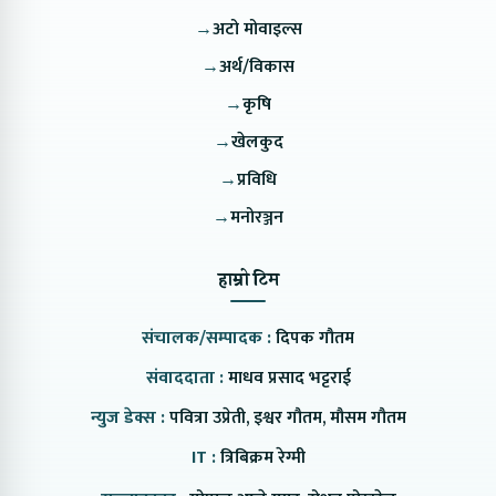
→
अटो मोवाइल्स
→
अर्थ/विकास
→
कृषि
→
खेलकुद
→
प्रविधि
→
मनोरञ्जन
हाम्रो टिम
संचालक/सम्पादक :
दिपक गौतम
संवाददाता :
माधव प्रसाद भट्टराई
न्युज डेक्स :
पवित्रा उप्रेती, इश्वर गौतम, मौसम गौतम
IT :
त्रिबिक्रम रेग्मी