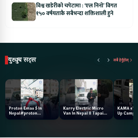
विश्व खडेरीको चपेटामा : ‘एल निनो’ विगत
१५० वर्षयताकै सबैभन्दा शक्तिशाली हुने
युट्युब सट्स
सबै हेर्नुहोस्
Proton Emas 5 In
Karry Electric Micro
KAMA eV F
Nepal#proton
Van In Nepal II Tapaiko
Up Camp
#protonemas5#protonnepal#evcarnepal
Bazar II Jankari
@ProtonNepal
Kendra