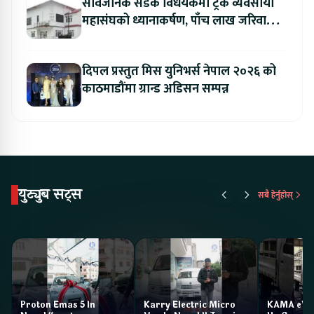
सार्वजनिक सडक विधेयकमा ट्रक व्यवसायी
महासंघको ध्यानाकर्षण, पाँच लाख जरिवाना
संशोधन गर्न माग
दिपल प्रस्तुत मिस युनिभर्स नेपाल २०२६ को
काठमाडौंमा ग्रान्ड अडिसन सम्पन्न
युट्युब सट्स
सबै हेर्नुहोस्
Proton Emas 5 In
Karry Electric Micro
KAMA eV F