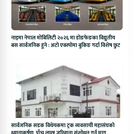
नाइमा नेपाल मोबिलिटी २०२६ मा डोङफेङका विद्युतीय
बस सार्वजनिक हुने : अटो एक्स्पोमा बुकिङ गर्दा विशेष छुट
सार्वजनिक सडक विधेयकमा ट्रक व्यवसायी महासंघको
ध्यानाकर्षण, पाँच लाख जरिवाना संशोधन गर्न माग