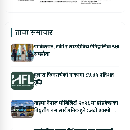
ताजा समाचार
पाकिस्तान, टर्की र साउदीबिच ऐतिहासिक रक्षा
सम्झौता
हुलास फिनसर्भको नाफामा ८४.४५ प्रतिशत
वृद्धि
नाइमा नेपाल मोबिलिटी २०२६ मा डोङफेङका
विद्युतीय बस सार्वजनिक हुने : अटो एक्स्पोमा
बुकिङ गर्दा विशेष छुट