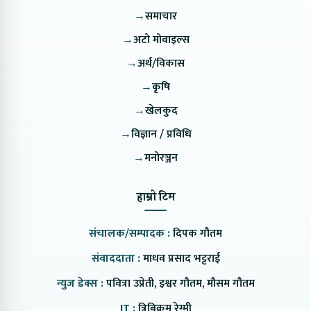
→
समाचार
→
अटो मोवाइल्स
→
अर्थ/विकास
→
कृषि
→
खेलकुद
→
विज्ञान / प्रविधि
→
मनोरञ्जन
हाम्रो टिम
संचालक/सम्पादक :
दिपक गौतम
संवाददाता :
माधव प्रसाद भट्टराई
न्युज डेक्स :
पवित्रा उप्रेती, इश्वर गौतम, मौसम गौतम
IT :
त्रिबिक्रम रेग्मी