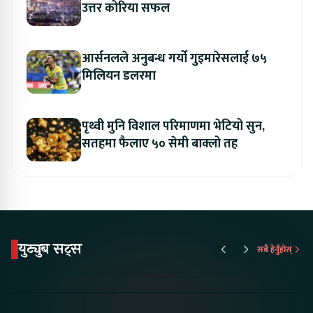
उत्तर कोरिया सफल
आर्सनलले अनुबन्ध गर्यो गुइमारेसलाई ७५
मिलियन डलरमा
पृथ्वी मुनि विशाल परिमाणमा भेटियो सुन,
सतहमा फैलाए ५० सेमी बाक्लो तह
युट्युब सट्स
सबै हेर्नुहोस्
Proton Emas 5 In
Karry Electric Micro
KAMA eV F
Nepal#proton
Van In Nepal II Tapaiko
Up Camp
#protonemas5#protonnepal#evcarnepal
Bazar II Jankari
@ProtonNepal
Kendra