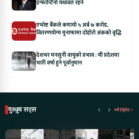
इन्फान्टिनो यथावत रहने
एभरेष्ट बैंकले कमायो ५ अर्ब ७ करोड,
वितरणयोग्य मुनाफामा दोहोरो अंकको वृद्धि
देशभर मनसुनी वायुको प्रभाव : यी प्रदेशमा
भारी वर्षा हुने पूर्वानुमान
युट्युब सट्स
सबै हेर्नुहोस्