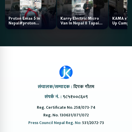
Proton Emas 5 In
Karry Electric Micro
KAMA eV F
Nepal#proton
Van In Nepal II Tapaiko
Up Camp
#protonemas5#protonnepal#evcarnepal
Bazar II Jankari
@ProtonNepal
Kendra
संचालक/सम्पादक :
दिपक गौतम
संपर्क नं. :
९८५१००८६०९
Reg. Certificate No. 258/073-74
Reg. No. 130631/071/072
Press Council Nepal Reg. No:
531/2072-73