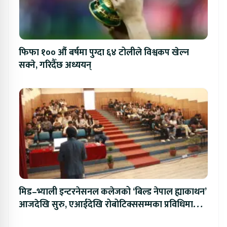
फिफा १०० औं बर्षमा पुग्दा ६४ टोलीले विश्वकप खेल्न
सक्ने, गरिदैँछ अध्ययन्
मिड–भ्याली इन्टरनेसनल कलेजको ‘बिल्ड नेपाल ह्याकाथन’
आजदेखि सुरु, एआईदेखि रोबोटिक्ससम्मका प्रविधिमा
प्रतिस्पर्धा