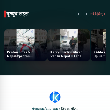
युट्युब सट्स
सबै हेर्नुहोस्
Proton Emas 5 In
Karry Electric Micro
KAMA eV F
Nepal#proton
Van In Nepal II Tapaiko
Up Camp
#protonemas5#protonnepal#evcarnepal
Bazar II Jankari
@ProtonNepal
Kendra
संचालक/सम्पादक :
दिपक गौतम