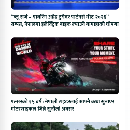
“ब्लू सर्ज – पावरिंग अहेड टुगेदर पार्टनर्स मीट २०२६”
सम्पन्न, नेपालमा इलेक्ट्रिक बाइक ल्याउने यामाहाको घोषणा
पल्सरको २५ वर्ष : नेपाली राइडरलाई आफ्नै कथा सुनाएर
मोटरसाइकल जित्ने सुनौलो अवसर