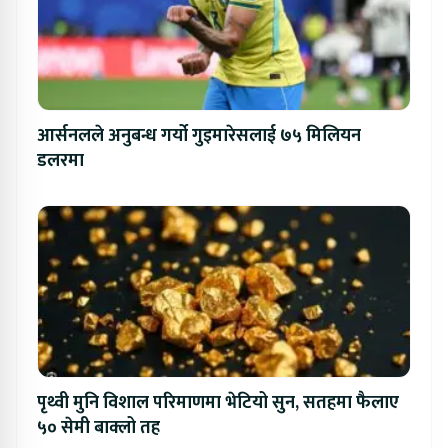
आर्सनलले अनुबन्ध गर्यो गुइमारेसलाई ७५ मिलियन
डलरमा
पृथ्वी मुनि विशाल परिमाणमा भेटियो सुन, सतहमा फैलाए
५० सेमी बाक्लो तह