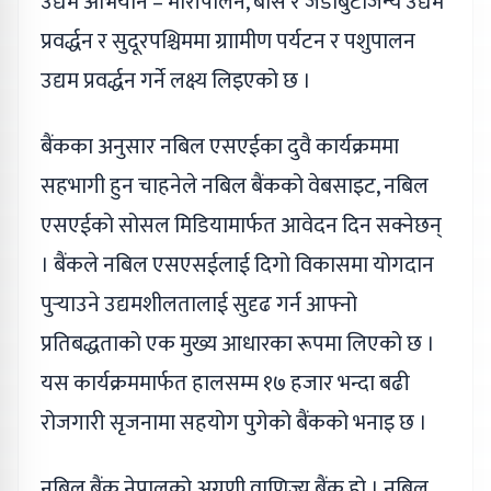
उद्यम अभियान – मौरीपालन, बाँस र जडीबुटीजन्य उद्यम
प्रवर्द्धन र सुदूरपश्चिममा ग्राामीण पर्यटन र पशुपालन
उद्यम प्रवर्द्धन गर्ने लक्ष्य लिइएको छ ।
बैंकका अनुसार नबिल एसएईका दुवै कार्यक्रममा
सहभागी हुन चाहनेले नबिल बैंकको वेबसाइट, नबिल
एसएईको सोसल मिडियामार्फत आवेदन दिन सक्नेछन्
। बैंकले नबिल एसएसईलाई दिगो विकासमा योगदान
पुर्‍याउने उद्यमशीलतालाई सुदृढ गर्न आफ्नो
प्रतिबद्धताको एक मुख्य आधारका रूपमा लिएको छ ।
यस कार्यक्रममार्फत हालसम्म १७ हजार भन्दा बढी
रोजगारी सृजनामा सहयोग पुगेको बैंकको भनाइ छ ।
नबिल बैंक नेपालको अग्रणी वाणिज्य बैंक हो । नबिल