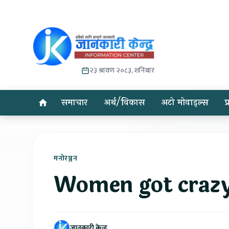
२३ श्रावण २०८३, शनिबार
समाचार
अर्थ/विकास
अटो मोवाइल्स
प
मनोरञ्जन
Women got crazy 
जानकारी केन्द्र