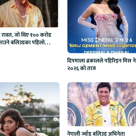
ंह रावत, जो थिए १०० करोड
कमाउने बलिउडका पहिलो
क
दिपमाला ढकालले पहिरिइन मिस न
२०२६ को ताज
नेपाली ज्वाँइ बलिउड अभिनेता