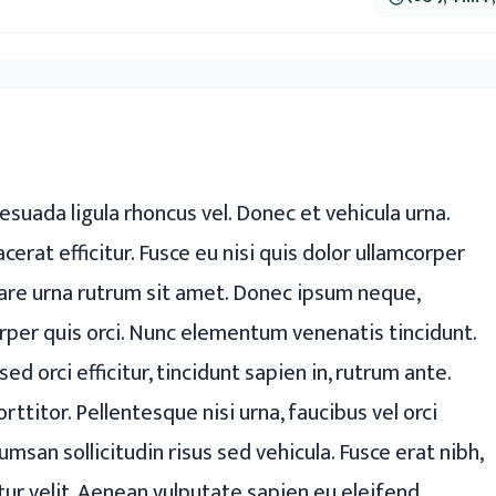
ger
ads
are
suada ligula rhoncus vel. Donec et vehicula urna.
cerat efficitur. Fusce eu nisi quis dolor ullamcorper
ornare urna rutrum sit amet. Donec ipsum neque,
per quis orci. Nunc elementum venenatis tincidunt.
ed orci efficitur, tincidunt sapien in, rutrum ante.
titor. Pellentesque nisi urna, faucibus vel orci
umsan sollicitudin risus sed vehicula. Fusce erat nibh,
itur velit. Aenean vulputate sapien eu eleifend