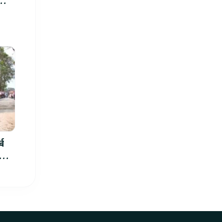
्ब
ार्थ