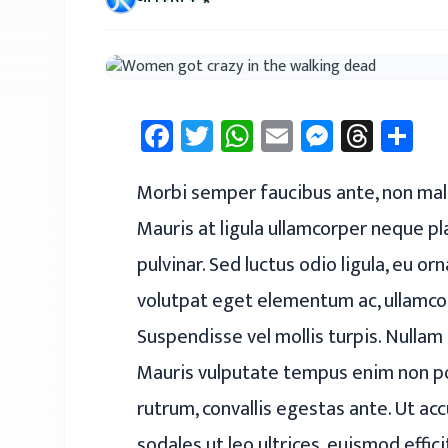
Facebook
Twitter
WhatsApp
Email
Messen
Thre
Sh
Morbi semper faucibus ante, non male
Mauris at ligula ullamcorper neque pla
pulvinar. Sed luctus odio ligula, eu 
volutpat eget elementum ac, ullamcor
Suspendisse vel mollis turpis. Nullam s
Mauris vulputate tempus enim non port
rutrum, convallis egestas ante. Ut acc
sodales ut leo ultrices, euismod effic