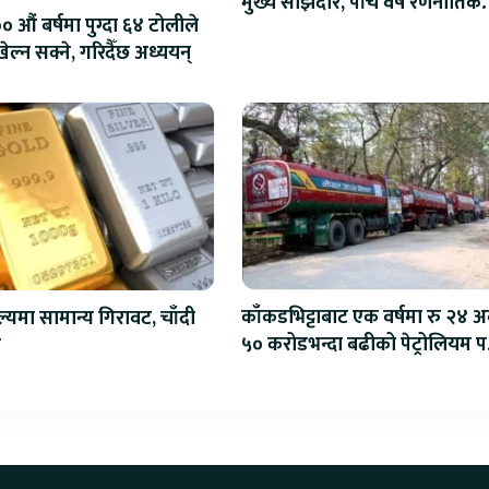
मुख्य साझेदार, पाँच वर्षे रणनीतिक
 औं बर्षमा पुग्दा ६४ टोलीले
सहकार्य सुरु
ेल्न सक्ने, गरिदैँछ अध्ययन्
काँकडभिट्टाबाट एक वर्षमा रु २४ अर
ल्यमा सामान्य गिरावट, चाँदी
५० करोडभन्दा बढीको पेट्रोलियम पद
ो
आयात