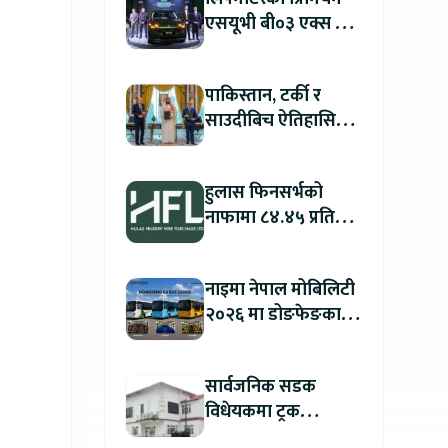
एसयूभी बी०३ एक्स प्रो
म्याक्स नेपालमा
सार्वजनिक : पहिलो १००
पाकिस्तान, टर्की र
ग्राहकलाई रु. ४४.९९
साउदीबिच ऐतिहासिक
लाखको विशेष अफर
रक्षा सम्झौता
हुलास फिनसर्भको
नाफामा ८४.४५ प्रतिशत
वृद्धि
नाइमा नेपाल मोबिलिटी
२०२६ मा डोङफेङका
विद्युतीय बस सार्वजनिक
हुने : अटो एक्स्पोमा
सार्वजनिक सडक
बुकिङ गर्दा विशेष छुट
विधेयकमा ट्रक
व्यवसायी महासंघको