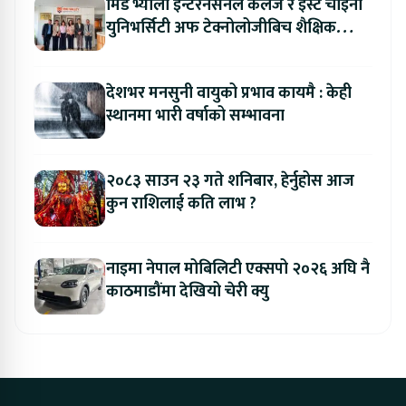
मिड भ्याली इन्टरनेसनल कलेज र इस्ट चाइना
युनिभर्सिटी अफ टेक्नोलोजीबिच शैक्षिक
सहकार्य विस्तार
देशभर मनसुनी वायुको प्रभाव कायमै : केही
स्थानमा भारी वर्षाको सम्भावना
२०८३ साउन २३ गते शनिबार, हेर्नुहोस आज
कुन राशिलाई कति लाभ ?
नाइमा नेपाल मोबिलिटी एक्सपो २०२६ अघि नै
काठमाडौंमा देखियो चेरी क्यु