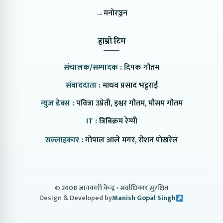
→
मनोरञ्जन
हाम्रो टिम
संचालक/सम्पादक :
दिपक गौतम
संवाददाता :
माधव प्रसाद भट्टराई
न्युज डेक्स :
पवित्रा उप्रेती, इश्वर गौतम, मौसम गौतम
IT :
त्रिबिक्रम रेग्मी
सल्लाहकार :
गोपाल आले मगर, रोशन पोखरेल
© 2408 जानकारी केन्द्र
सर्वाधिकार सुरक्षित
Design & Developed by
Manish Gopal Singh