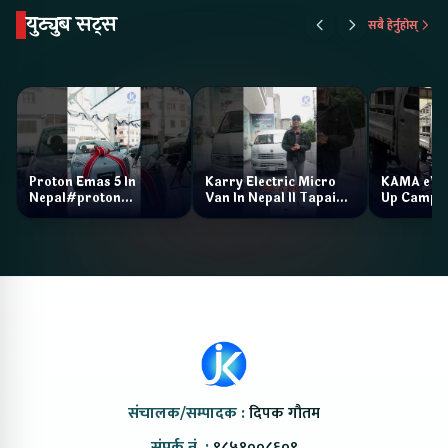
युट्युब सट्स
सबै हेर्नुहोस्
Proton Emas 5 In
Karry Electric Micro
KAMA eV F
Nepal#proton
Van In Nepal II Tapaiko
Up Camp
#protonemas5#protonnepal#evcarnepal
Bazar II Jankari
@ProtonNepal
Kendra
संचालक/सम्पादक :
दिपक गौतम
संपर्क नं. :
९८५१००८६०९