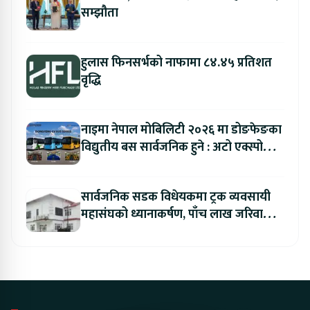
सम्झौता
हुलास फिनसर्भको नाफामा ८४.४५ प्रतिशत
वृद्धि
नाइमा नेपाल मोबिलिटी २०२६ मा डोङफेङका
विद्युतीय बस सार्वजनिक हुने : अटो एक्स्पोमा
बुकिङ गर्दा विशेष छुट
सार्वजनिक सडक विधेयकमा ट्रक व्यवसायी
महासंघको ध्यानाकर्षण, पाँच लाख जरिवाना
संशोधन गर्न माग