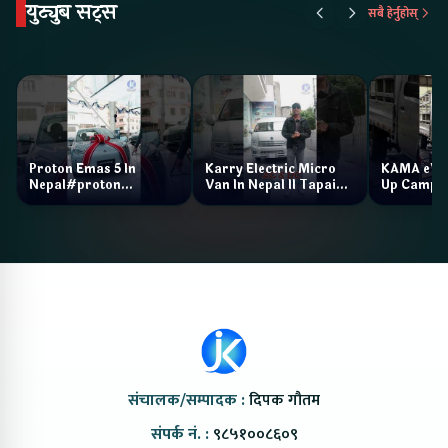
युट्युब सट्स
सबै हेर्नुहोस्
Proton Emas 5 In
Karry Electric Micro
KAMA eV F
Nepal#proton
Van In Nepal II Tapaiko
Up Camp
#protonemas5#protonnepal#evcarnepal
Bazar II Jankari
@ProtonNepal
Kendra
संचालक/सम्पादक :
दिपक गौतम
संपर्क नं. :
९८५१००८६०९