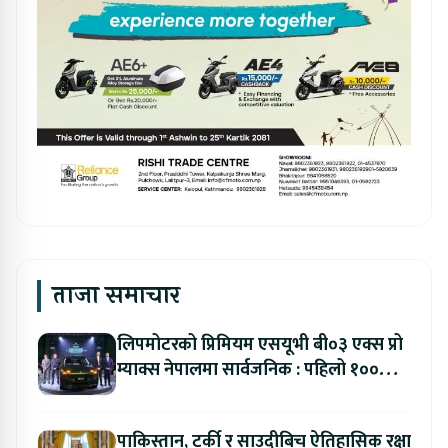
ताजा समाचार
लिपमोटरको प्रिमियम एसयूभी बी०३ एक्स प्रो
म्याक्स नेपालमा सार्वजनिक : पहिलो १००
ग्राहकलाई रु. ४४.९९ लाखको विशेष अफर
पाकिस्तान, टर्की र साउदीबिच ऐतिहासिक रक्षा