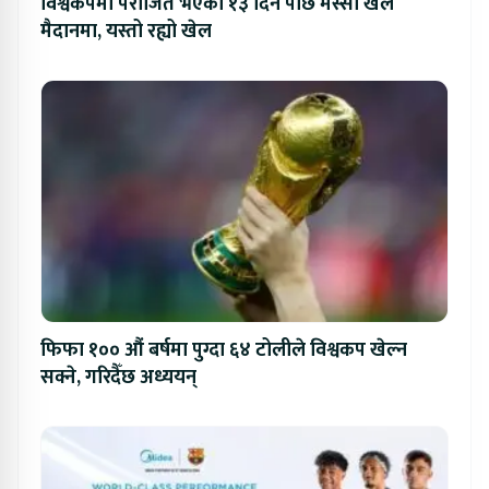
विश्वकपमा पराजित भएको १३ दिन पछि मेस्सी खेल
मैदानमा, यस्तो रह्यो खेल
फिफा १०० औं बर्षमा पुग्दा ६४ टोलीले विश्वकप खेल्न
सक्ने, गरिदैँछ अध्ययन्