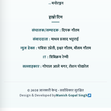
→
मनोरञ्जन
हाम्रो टिम
संचालक/सम्पादक :
दिपक गौतम
संवाददाता :
माधव प्रसाद भट्टराई
न्युज डेक्स :
पवित्रा उप्रेती, इश्वर गौतम, मौसम गौतम
IT :
त्रिबिक्रम रेग्मी
सल्लाहकार :
गोपाल आले मगर, रोशन पोखरेल
© 2408 जानकारी केन्द्र
सर्वाधिकार सुरक्षित
Design & Developed by
Manish Gopal Singh