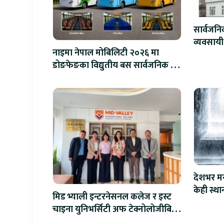
सार्वजन
व्यवसायी
नाइमा नेपाल मोबिलिटी २०२६ मा
लाख जरिव
डोङफेङका विद्युतीय बस सार्वजनिक हुने
: अटो एक्स्पोमा बुकिङ गर्दा विशेष छुट
देशभर मन
केही स्था
मिड भ्याली इन्टरनेसनल कलेज र इस्ट
चाइना युनिभर्सिटी अफ टेक्नोलोजीबिच
शैक्षिक सहकार्य विस्तार