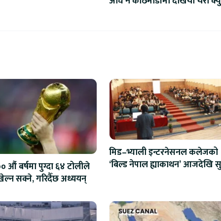
अघि नै काठमाडौंमा देखियो चेरी क्यु
मिड–भ्याली इन्टरनेसनल कलेजको
‘बिल्ड नेपाल ह्याकाथन’ आजदेखि सु
 औं बर्षमा पुग्दा ६४ टोलीले
एआईदेखि रोबोटिक्ससम्मका प्रविध
ेल्न सक्ने, गरिदैँछ अध्ययन्
प्रतिस्पर्धा