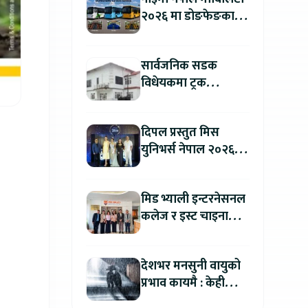
२०२६ मा डोङफेङका
विद्युतीय बस सार्वजनिक
हुने : अटो एक्स्पोमा
सार्वजनिक सडक
बुकिङ गर्दा विशेष छुट
विधेयकमा ट्रक
व्यवसायी महासंघको
ध्यानाकर्षण, पाँच लाख
दिपल प्रस्तुत मिस
जरिवाना संशोधन गर्न
युनिभर्स नेपाल २०२६
माग
को काठमाडौंमा ग्रान्ड
अडिसन सम्पन्न
मिड भ्याली इन्टरनेसनल
कलेज र इस्ट चाइना
युनिभर्सिटी अफ
टेक्नोलोजीबिच शैक्षिक
देशभर मनसुनी वायुको
सहकार्य विस्तार
प्रभाव कायमै : केही
स्थानमा भारी वर्षाको