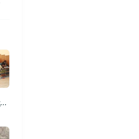
रु,
िमा