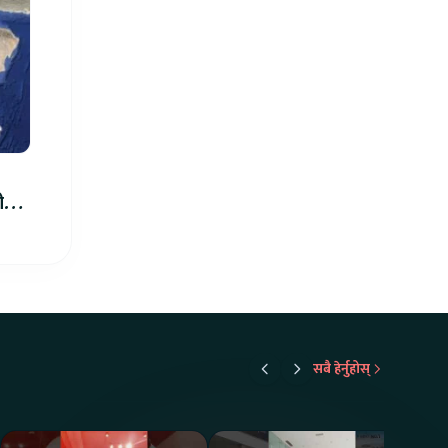
ीले
सबै हेर्नुहोस्