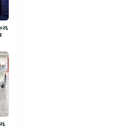
२०२६
न
०२६