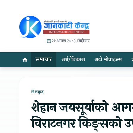
२१ श्रावण २०८३, बिहीबार
समाचार
अर्थ/विकास
अटो मोवाइल्स
खेलकुद
शेहान जयसूर्याको आग
विराटनगर किङ्सको उप