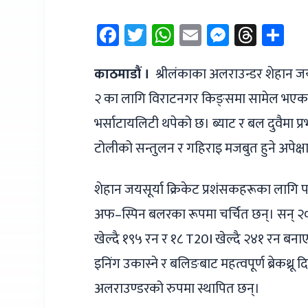
Facebook
Twitter
WhatsApp
Email
Messen
Thre
Sh
काठमाडौं ।
श्रीलंकाका अलराउन्डर शेहान ज
२ का लागि विराटनगर किङ्समा सामेल भएका
भर्साटायलिटी थपेको छ। ब्याट र बल दुवैमा 
टोलीको सन्तुलन र गहिराइ मजबुत हुने अपेक्
शेहान जयसूर्या क्रिकेट प्रशंसकहरूका लागि प
अफ–स्पिन बलरका रूपमा चर्चित छन्। सन् २०
खेल्दै १९५ रन र १८ T20I खेल्दै २४१ रन बन
इनिंग उकास्ने र बलिङबाट महत्वपूर्ण ब्रेकथ्र
अलराउण्डरको रुपमा स्थापित छन्।