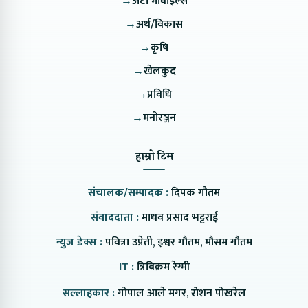
→
अटो मोवाइल्स
→
अर्थ/विकास
→
कृषि
→
खेलकुद
→
प्रविधि
→
मनोरञ्जन
हाम्रो टिम
संचालक/सम्पादक :
दिपक गौतम
संवाददाता :
माधव प्रसाद भट्टराई
न्युज डेक्स :
पवित्रा उप्रेती, इश्वर गौतम, मौसम गौतम
IT :
त्रिबिक्रम रेग्मी
सल्लाहकार :
गोपाल आले मगर, रोशन पोखरेल