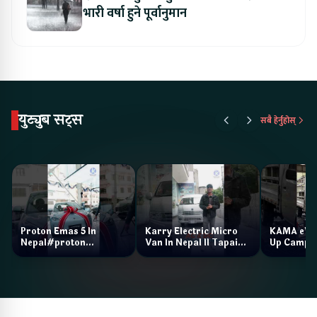
भारी वर्षा हुने पूर्वानुमान
युट्युब सट्स
सबै हेर्नुहोस्
Proton Emas 5 In
Karry Electric Micro
KAMA eV F
Nepal#proton
Van In Nepal II Tapaiko
Up Camp
#protonemas5#protonnepal#evcarnepal
Bazar II Jankari
@ProtonNepal
Kendra