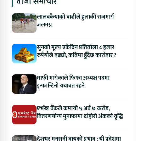
ताजा समाचार
लालबकैयाको बाढीले हुलाकी राजमार्ग
जलमग्न
सुनको मूल्य एकैदिन प्रतितोला ८ हजार
रुपैयाँले बढ्यो, कतिमा हुँदैछ कारोबार ?
माफी मागेकाले फिफा अध्यक्ष पदमा
इन्फान्टिनो यथावत रहने
एभरेष्ट बैंकले कमायो ५ अर्ब ७ करोड,
वितरणयोग्य मुनाफामा दोहोरो अंकको वृद्धि
देशभर मनसुनी वायुको प्रभाव : यी प्रदेशमा