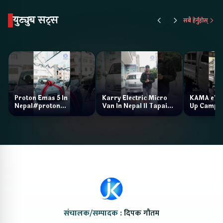
युट्युब सट्स
सबै हेर्नुहोस्
Proton Emas 5 In
Karry Electric Micro
KAMA eV F
Nepal#proton
Van In Nepal II Tapaiko
Up Camp
#protonemas5#protonnepal#evcarnepal
Bazar II Jankari
@ProtonNepal
Kendra
संचालक/सम्पादक :
दिपक गौतम