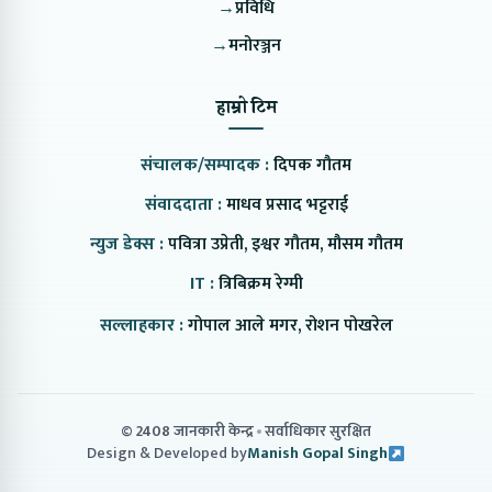
→
प्रविधि
→
मनोरञ्जन
हाम्रो टिम
संचालक/सम्पादक :
दिपक गौतम
संवाददाता :
माधव प्रसाद भट्टराई
न्युज डेक्स :
पवित्रा उप्रेती, इश्वर गौतम, मौसम गौतम
IT :
त्रिबिक्रम रेग्मी
सल्लाहकार :
गोपाल आले मगर, रोशन पोखरेल
© 2408 जानकारी केन्द्र
सर्वाधिकार सुरक्षित
Design & Developed by
Manish Gopal Singh