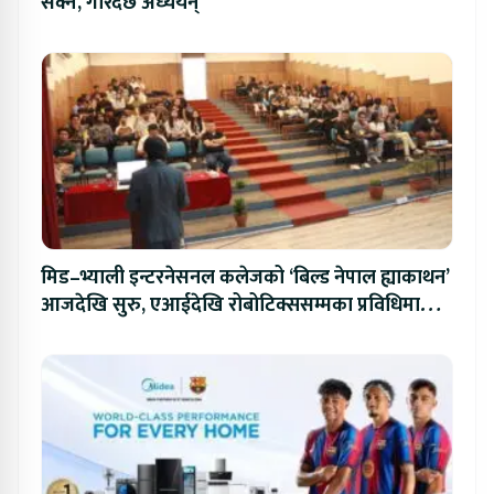
सक्ने, गरिदैँछ अध्ययन्
मिड–भ्याली इन्टरनेसनल कलेजको ‘बिल्ड नेपाल ह्याकाथन’
आजदेखि सुरु, एआईदेखि रोबोटिक्ससम्मका प्रविधिमा
प्रतिस्पर्धा