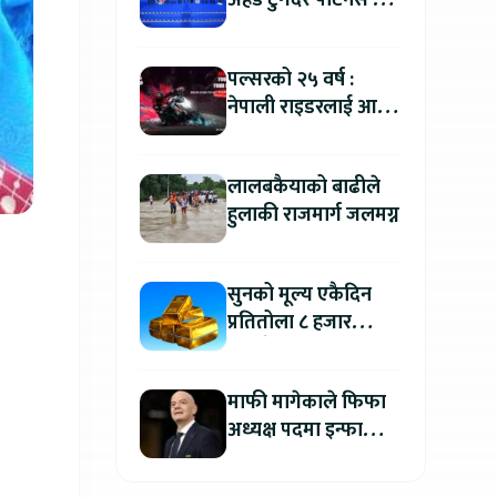
अहेड टुगेदर पार्टनर्स मीट
२०२६” सम्पन्न, नेपालमा
इलेक्ट्रिक बाइक ल्याउने
पल्सरको २५ वर्ष :
यामाहाको घोषणा
नेपाली राइडरलाई आफ्नै
कथा सुनाएर
मोटरसाइकल जित्ने
लालबकैयाको बाढीले
सुनौलो अवसर
हुलाकी राजमार्ग जलमग्न
सुनको मूल्य एकैदिन
प्रतितोला ८ हजार
रुपैयाँले बढ्यो, कतिमा
हुँदैछ कारोबार ?
माफी मागेकाले फिफा
अध्यक्ष पदमा इन्फान्टिनो
यथावत रहने