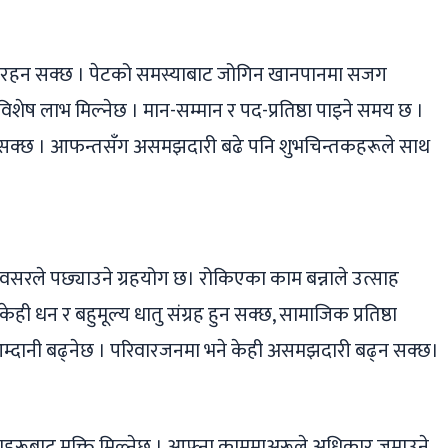
मजोर रहन सक्छ । पेटको समस्याबाट जोगिन खानपानमा सजग
िशेष लाभ मिल्नेछ । मान-सम्मान र पद-प्रतिष्ठा पाइने समय छ ।
्न सक्छ । आफन्तसँग असमझदारी बढे पनि शुभचिन्तकहरूले साथ
वसरले पछ्याउने ग्रहयोग छ। रोकिएका काम बन्नाले उत्साह
ेही धन र बहुमूल्य धातु संग्रह हुन सक्छ, सामाजिक प्रतिष्ठा
 आम्दानी बढ्‌नेछ । परिवारजनमा भने केही असमझदारी बढ्न सक्छ।
ेलाहरूबाट मुक्ति मिल्नेछ । आफ्ना काममाअरूले अधिकार जमाउने