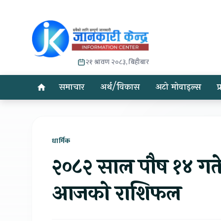
२१ श्रावण २०८३, बिहीबार
समाचार
अर्थ/विकास
अटो मोवाइल्स
प
धार्मिक
२०८२ साल पौष १४ गते
आजको राशिफल