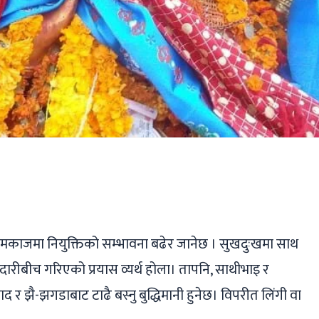
ger
ads
are
ामकाजमा नियुक्तिको सम्भावना बढेर जानेछ । सुखदुःखमा साथ
झदारीबीच गरिएको प्रयास व्यर्थ होला। तापनि, साथीभाइ र
 र झै-झगडाबाट टाढै बस्नु बुद्धिमानी हुनेछ। विपरीत लिंगी वा