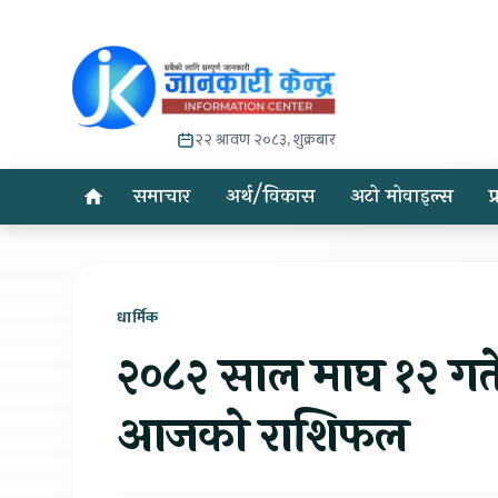
२२ श्रावण २०८३, शुक्रबार
समाचार
अर्थ/विकास
अटो मोवाइल्स
प
धार्मिक
२०८२ साल माघ १२ गते
आजको राशिफल