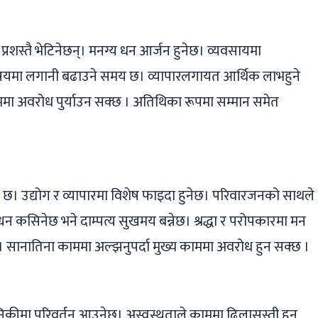
्रशस्तै भेटिनेछन्। मनग्य धन आर्जन हुनेछ। व्यवसायमा
विषयमा लगानी बढाउने समय छ। व्यापारलगायत आर्थिक लाभहुने
े काममा अवरोध पुर्याउन सक्छ । अतिथिका रूपमा सम्मान समेत
य छ। उ‌द्योग र व्यापारमा विशेष फाइदा हुनेछ। परिवारजनको साथले
्धन कसिनेछ भने दाम्पत्य सुखमय बन्नेछ। श्रद्धा र परोपकारमा मन
छ। सानातिना काममा अल्झनुपर्दा मुख्य काममा अवरोध हुन सक्छ ।
थै दैनिकीमा परिवर्तन आउनेछ। अस्वस्थताले काममा ढिलासुस्ती हुन