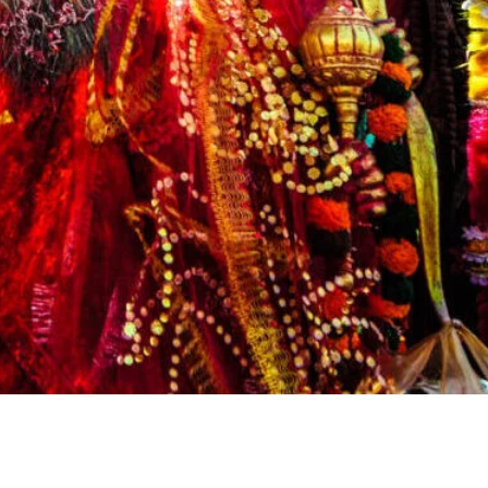
ger
ads
are