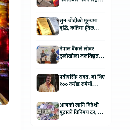
‘फोल्डवेल’ फोन लञ्च
गर्दै, हुनेछ अहिलेसम्मकै
महंगो आइफोन
सुन-चाँदीको मूल्यमा
वृद्धि, कतिमा हुँदैछ
कारोबार ?
नेपाल बैंकले लोवर
ठुलोखोला जलविद्युत
आयोजनाका लागि कर्जा
लगानी गर्ने
प्रदीपसिंह रावत, जो थिए
१०० करोड रुपैयाँ
कमाउने बलिउडका
पहिलो खलनायक
आजको लागि विदेशी
मुद्राको विनिमय दर, कुन
मुद्रा कतिमा हुँदैछ बिक्री
?