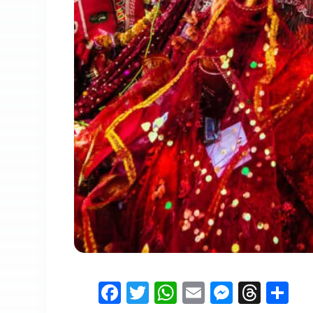
Facebook
Twitter
WhatsApp
Email
Messen
Thre
Sh