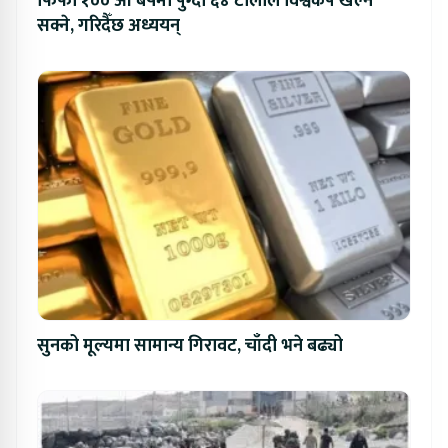
फिफा १०० औं बर्षमा पुग्दा ६४ टोलीले विश्वकप खेल्न
सक्ने, गरिदैँछ अध्ययन्
सुनको मूल्यमा सामान्य गिरावट, चाँदी भने बढ्यो