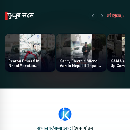
युट्युब सट्स
सबै हेर्नुहोस्
Proton Emas 5 In
Karry Electric Micro
KAMA eV F
Nepal#proton
Van In Nepal II Tapaiko
Up Camp
#protonemas5#protonnepal#evcarnepal
Bazar II Jankari
@ProtonNepal
Kendra
संचालक/सम्पादक :
दिपक गौतम