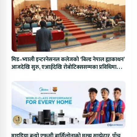
मिड–भ्याली इन्टरनेसनल कलेजको ‘बिल्ड नेपाल ह्याकाथन’
आजदेखि सुरु, एआईदेखि रोबोटिक्ससम्मका प्रविधिमा
प्रतिस्पर्धा
माइडिया बन्यो एफसी बार्सिलोनाको मुख्य साझेदार, पाँच