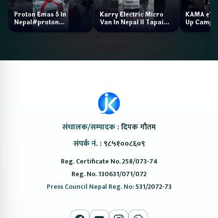
Proton Emas 5 In
Karry Electric Micro
KAMA eV F
Nepal#proton
Van In Nepal II Tapaiko
Up Camp
#protonemas5#protonnepal#evcarnepal
Bazar II Jankari
@ProtonNepal
Kendra
संचालक/सम्पादक :
दिपक गौतम
संपर्क नं. :
९८५१००८६०९
Reg. Certificate No. 258/073-74
Reg. No. 130631/071/072
Press Council Nepal Reg. No:
531/2072-73