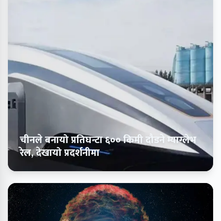
चीनले बनायो प्रतिघन्टा ६०० किमी दौडने म्याग्लेभ
रेल, देखायो प्रदर्शनीमा