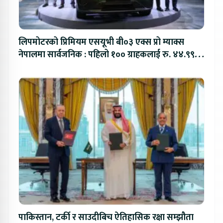
लिपमोटरको प्रिमियम एसयूभी बी०३ एक्स प्रो म्याक्स
नेपालमा सार्वजनिक : पहिलो १०० ग्राहकलाई रु. ४४.९९
लाखको विशेष अफर
पाकिस्तान, टर्की र साउदीबिच ऐतिहासिक रक्षा सम्झौता