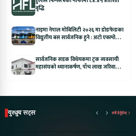
हुलास फिनसर्भको नाफामा ८४.४५ प्रतिशत
वृद्धि
नाइमा नेपाल मोबिलिटी २०२६ मा डोङफेङका
विद्युतीय बस सार्वजनिक हुने : अटो एक्स्पोमा
बुकिङ गर्दा विशेष छुट
सार्वजनिक सडक विधेयकमा ट्रक व्यवसायी
महासंघको ध्यानाकर्षण, पाँच लाख जरिवाना
संशोधन गर्न माग
युट्युब सट्स
सबै हेर्नुहोस्
Proton Emas 5 In
Karry Electric Micro
KAMA eV F
Nepal#proton
Van In Nepal II Tapaiko
Up Camp
#protonemas5#protonnepal#evcarnepal
Bazar II Jankari
@ProtonNepal
Kendra