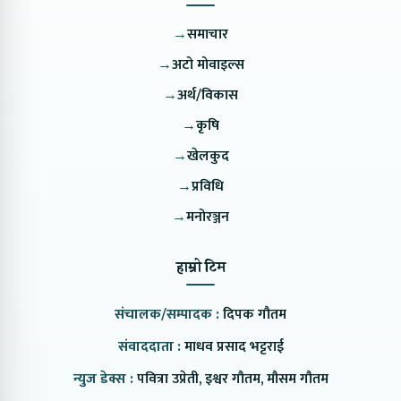
→
समाचार
→
अटो मोवाइल्स
→
अर्थ/विकास
→
कृषि
→
खेलकुद
→
प्रविधि
→
मनोरञ्जन
हाम्रो टिम
संचालक/सम्पादक :
दिपक गौतम
संवाददाता :
माधव प्रसाद भट्टराई
न्युज डेक्स :
पवित्रा उप्रेती, इश्वर गौतम, मौसम गौतम