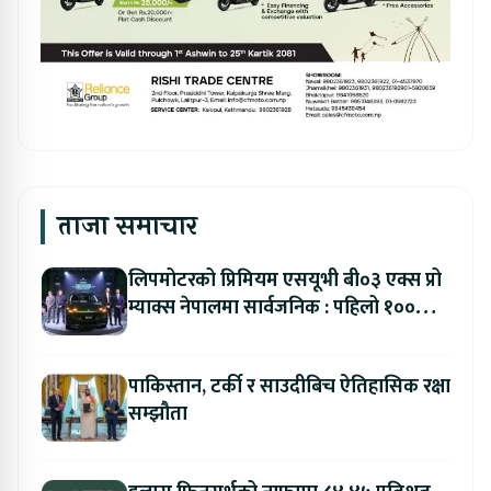
ताजा समाचार
लिपमोटरको प्रिमियम एसयूभी बी०३ एक्स प्रो
म्याक्स नेपालमा सार्वजनिक : पहिलो १००
ग्राहकलाई रु. ४४.९९ लाखको विशेष अफर
पाकिस्तान, टर्की र साउदीबिच ऐतिहासिक रक्षा
सम्झौता