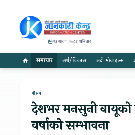
२३ श्रावण २०८३, शनिबार
समाचार
अर्थ/विकास
अटो मोवाइल्स
मोेैसम
देशभर मनसुनी वायूको प
वर्षाको सम्भावना