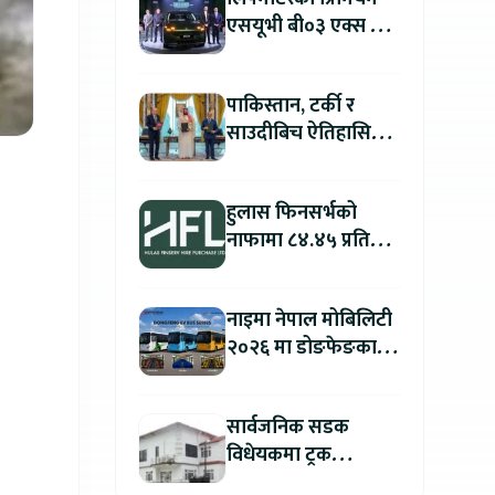
एसयूभी बी०३ एक्स प्रो
म्याक्स नेपालमा
सार्वजनिक : पहिलो १००
पाकिस्तान, टर्की र
ग्राहकलाई रु. ४४.९९
साउदीबिच ऐतिहासिक
लाखको विशेष अफर
रक्षा सम्झौता
हुलास फिनसर्भको
नाफामा ८४.४५ प्रतिशत
वृद्धि
नाइमा नेपाल मोबिलिटी
२०२६ मा डोङफेङका
विद्युतीय बस सार्वजनिक
हुने : अटो एक्स्पोमा
सार्वजनिक सडक
बुकिङ गर्दा विशेष छुट
विधेयकमा ट्रक
व्यवसायी महासंघको