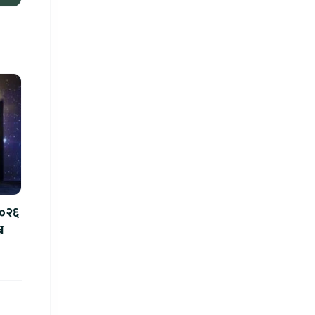
२०२६
न