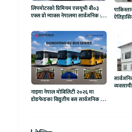
लिपमोटरको प्रिमियम एसयूभी बी०३
पाकिस्ता
एक्स प्रो म्याक्स नेपालमा सार्वजनिक :
ऐतिहासिक
पहिलो १०० ग्राहकलाई रु. ४४.९९
लाखको विशेष अफर
सार्वजन
व्यवसायी
नाइमा नेपाल मोबिलिटी २०२६ मा
लाख जरिव
डोङफेङका विद्युतीय बस सार्वजनिक हुने
: अटो एक्स्पोमा बुकिङ गर्दा विशेष छुट