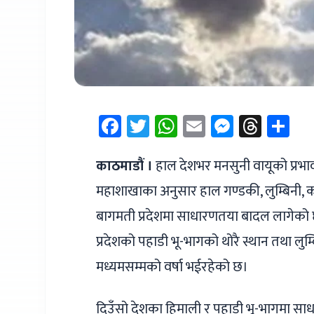
Facebook
Twitter
WhatsApp
Email
Messen
Thre
Sh
काठमाडौं ।
हाल देशभर मनसुनी वायूको प्रभाव
महाशाखाका अनुसार हाल गण्डकी, लुम्बिनी, क
बागमती प्रदेशमा साधारणतया बादल लागेको 
प्रदेशको पहाडी भू-भागको थोरै स्थान तथा लुम्ब
मध्यमसम्मको वर्षा भईरहेको छ।‌
दिउँसो देशका हिमाली र पहाडी भू-भागमा साध