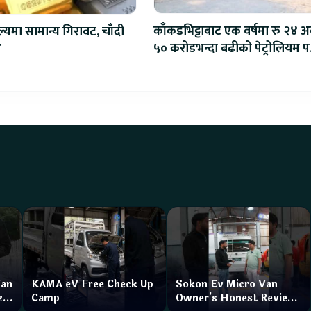
काँकडभिट्टाबाट एक वर्षमा रु २४ अर
ल्यमा सामान्य गिरावट, चाँदी
५० करोडभन्दा बढीको पेट्रोलियम पद
ो
आयात
Van
KAMA eV Free Check Up
Sokon Ev Micro Van
zar
Camp
Owner's Honest Review