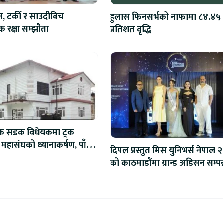
न, टर्की र साउदीबिच
हुलास फिनसर्भको नाफामा ८४.४५
 रक्षा सम्झौता
प्रतिशत वृद्धि
िक सडक विधेयकमा ट्रक
 महासंघको ध्यानाकर्षण, पाँच
दिपल प्रस्तुत मिस युनिभर्स नेपाल 
ाना संशोधन गर्न माग
को काठमाडौंमा ग्रान्ड अडिसन सम्पन्