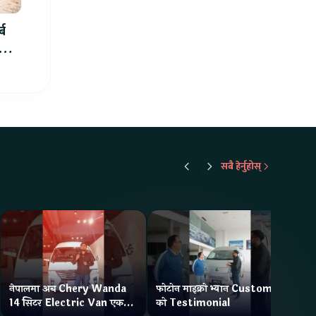
्ब
ार्थ
सबै हेर्नुहोस्
नेपालमा अब Chery Wanda
फोटोन माइक्रो भ्यान Customer
ने
14 सिटर Electric Van एक
को Testimonial
Wa