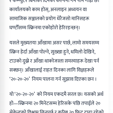
र कम्प्युटर बिनाको दिनको कल्पना गर्न पनि गाह्रो छ।
कार्यालयको काम होस्, अनलाइन अध्ययन वा
सामाजिक सञ्जालको प्रयोग धेरैजसो मानिसहरू
घण्टौँसम्म स्क्रिनमा एकोहोरो हेरिरहन्छन्।
यसले मुख्यतया आँखामा असर पार्छ, लामो समयसम्म
स्क्रिन हेर्दा आँखा पोल्ने, सुख्खा हुने, धमिलो देखिने,
टाउको दुख्ने र आँखा थाक्नेजस्ता समस्याहरू देखा पर्न
सक्छन्। आँखालाई राहत दिनका लागि विज्ञहरूले
‘२०-२०-२०’ नियम पालना गर्न सुझाव दिएका छन ।
यो ‘२०-२०-२०’ को नियम एकदमै सरल छ। यसको अर्थ
हो—स्क्रिनमा २० मिनेटसम्म हेरिसके पछि तपाईले २०
सेकेन्डको विश्राम लिनुपर्छ र करिब २० फिट टाढा रहेको