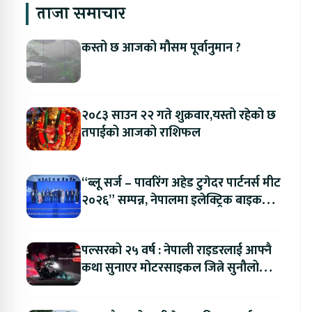
ताजा समाचार
कस्तो छ आजको मौसम पूर्वानुमान ?
२०८३ साउन २२ गते शुक्रवार,यस्तो रहेको छ
तपाईको आजको राशिफल
“ब्लू सर्ज – पावरिंग अहेड टुगेदर पार्टनर्स मीट
२०२६” सम्पन्न, नेपालमा इलेक्ट्रिक बाइक
ल्याउने यामाहाको घोषणा
पल्सरको २५ वर्ष : नेपाली राइडरलाई आफ्नै
कथा सुनाएर मोटरसाइकल जित्ने सुनौलो
अवसर