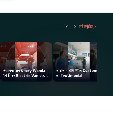
सबै हेर्नुहोस्
नेपालमा अब Chery Wanda
फोटोन माइक्रो भ्यान Customer
ने
14 सिटर Electric Van एक
को Testimonial
Wa
Charge मा दिन्छ 300KM
भ्य
Range