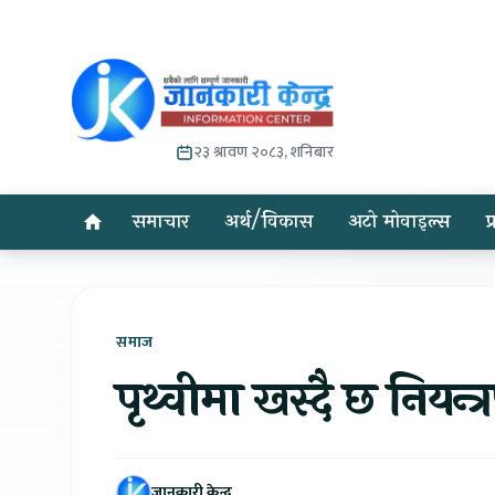
२३ श्रावण २०८३, शनिबार
समाचार
अर्थ/विकास
अटो मोवाइल्स
प
समाज
पृथ्वीमा खस्दै छ नियन्
जानकारी केन्द्र