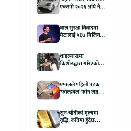
एक्सपो २०२६ अघि नै
काठमाडौंमा देखियो चेरी
क्यु
बाल सुरक्षा विवादमा
मेटालाई ५६७ मिलियन
डलरको जरिवाना
थाइल्यान्डमा
किशोरद्धारा गरिएको
अन्धाधुन्ध गोली प्रहारमा
७ जनाको मृत्यु
एप्पलले पहिलो पटक
‘फोल्डवेल’ फोन लञ्च
गर्दै, हुनेछ अहिलेसम्मकै
महंगो आइफोन
सुन-चाँदीको मूल्यमा
वृद्धि, कतिमा हुँदैछ
कारोबार ?