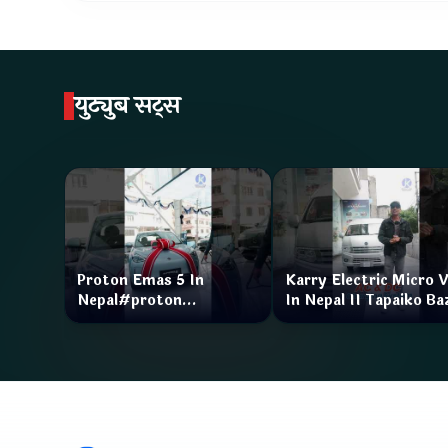
युट्युब सट्स
Proton Emas 5 In
Karry Electric Micro 
Nepal#proton
In Nepal II Tapaiko Ba
#protonemas5#protonnepal#evcarnepal
II Jankari Kendra
@ProtonNepal