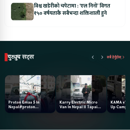
विश्व खडेरीको चपेटामा : ‘एल निनो’ विगत
१५० वर्षयताकै सबैभन्दा शक्तिशाली हुने
युट्युब सट्स
सबै हेर्नुहोस्
Proton Emas 5 In
Karry Electric Micro
KAMA eV F
Nepal#proton
Van In Nepal II Tapaiko
Up Camp
#protonemas5#protonnepal#evcarnepal
Bazar II Jankari
@ProtonNepal
Kendra