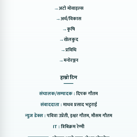
→
अटो मोवाइल्स
→
अर्थ/विकास
→
कृषि
→
खेलकुद
→
प्रविधि
→
मनोरञ्जन
हाम्रो टिम
संचालक/सम्पादक :
दिपक गौतम
संवाददाता :
माधव प्रसाद भट्टराई
न्युज डेक्स :
पवित्रा उप्रेती, इश्वर गौतम, मौसम गौतम
IT :
त्रिबिक्रम रेग्मी