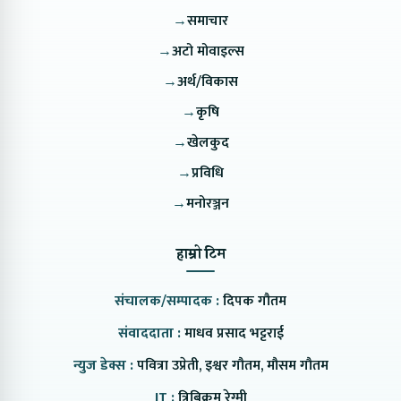
→
समाचार
→
अटो मोवाइल्स
→
अर्थ/विकास
→
कृषि
→
खेलकुद
→
प्रविधि
→
मनोरञ्जन
हाम्रो टिम
संचालक/सम्पादक :
दिपक गौतम
संवाददाता :
माधव प्रसाद भट्टराई
न्युज डेक्स :
पवित्रा उप्रेती, इश्वर गौतम, मौसम गौतम
IT :
त्रिबिक्रम रेग्मी