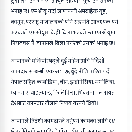
टुंगो लगाउन भने एमओयूले सहयोग पुर्‍याउने उनको
भनाइ छ। एमओयू गर्दा जापानको श्रमबाहेक गृह,
कानुन, परराष्ट्र मन्त्रालयको पनि सहमति आवश्यक पर्ने
भएकाले एमओयूमा केही ढिला भएको छ। एमओयूमा
नियतवस नै जापानले ढिला नगरेको उनको भनाइ छ।
जापानको मन्त्रिपरिषद्ले दुई महिनाअघि विदेशी
कामदार सम्बन्धी एक सय २६ बुँदे नीति पारित गर्दै
नेपालसहित कम्बोडिया, चीन, इन्डोनेसिया, मंगोलिया,
म्यानमार, थाइल्यान्ड, फिलिपिन्स, भियतनाम लगायत
देशबाट कामदार लैजाने निर्णय गरेको थियो।
जापानले विदेशी कामदारले गर्नुपर्ने कामका लागि १४
क्षेत्र तोकेको छ। पहिलो पाँच वर्षमा यी मुलुकहरूबाट