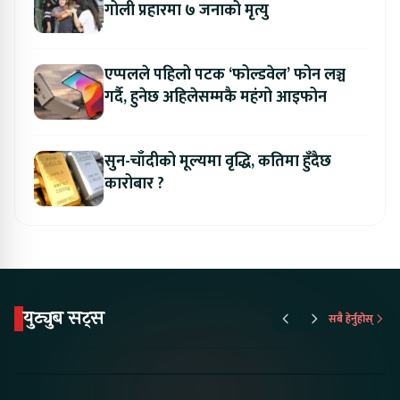
गोली प्रहारमा ७ जनाको मृत्यु
एप्पलले पहिलो पटक ‘फोल्डवेल’ फोन लञ्च
गर्दै, हुनेछ अहिलेसम्मकै महंगो आइफोन
सुन-चाँदीको मूल्यमा वृद्धि, कतिमा हुँदैछ
कारोबार ?
युट्युब सट्स
सबै हेर्नुहोस्
Proton Emas 5 In
Karry Electric Micro
KAMA eV F
Nepal#proton
Van In Nepal II Tapaiko
Up Camp
#protonemas5#protonnepal#evcarnepal
Bazar II Jankari
@ProtonNepal
Kendra