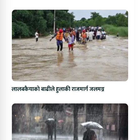
लालबकैयाको बाढीले हुलाकी राजमार्ग जलमग्न